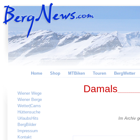
Home
Shop
MTBiken
Touren
BergWetter
Damals
____________
Wiener Wege
Wiener Berge
Wetter|Cams
Hüttensuche
UrlaubsHits
Im Archiv 
BergBilder
Impressum
Kontakt