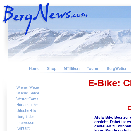
Home
Shop
MTBiken
Touren
BergWetter
E-Bike: C
Wiener Wege
Wiener Berge
Wetter|Cams
Hüttensuche
E
UrlaubsHits
BergBilder
Als E-Bike-Besitzer 
ansteht. Dabei ist e
Impressum
genießen zu können.
Kontakt
keine Runde gedreht