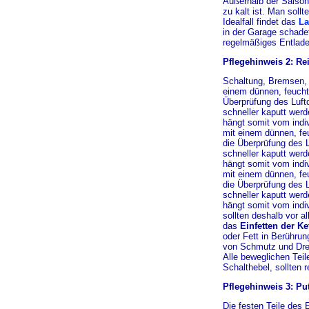
Außerhalb der Saison
zu kalt ist. Man soll
Idealfall findet das
La
in der Garage schade
regelmäßiges Entlade
Pflegehinweis 2: R
Schaltung, Bremsen, 
einem dünnen, feucht
Überprüfung des Luftd
schneller kaputt wer
hängt somit vom indi
mit einem dünnen, fe
die Überprüfung des L
schneller kaputt wer
hängt somit vom indi
mit einem dünnen, fe
die Überprüfung des L
schneller kaputt wer
hängt somit vom indiv
sollten deshalb vor 
das
Einfetten der Ke
oder Fett in Berühru
von Schmutz und Drec
Alle beweglichen Tei
Schalthebel, sollten 
Pflegehinweis 3: Put
Die festen Teile des 