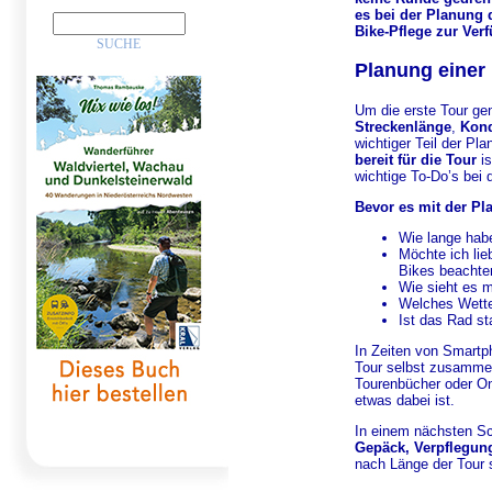
es bei der Planung d
Bike-Pflege zur Ver
Planung einer
Um die erste Tour ge
Streckenlänge
,
Kond
wichtiger Teil der Pl
bereit für die Tour
is
wichtige To-Do’s bei 
Bevor es mit der Pl
Wie lange habe
Möchte ich lie
Bikes beachte
Wie sieht es m
Welches Wette
Ist das Rad st
In Zeiten von Smart
Tour selbst zusammen
Tourenbücher oder Onl
etwas dabei ist.
In einem nächsten Sc
Gepäck, Verpflegun
nach Länge der Tour 