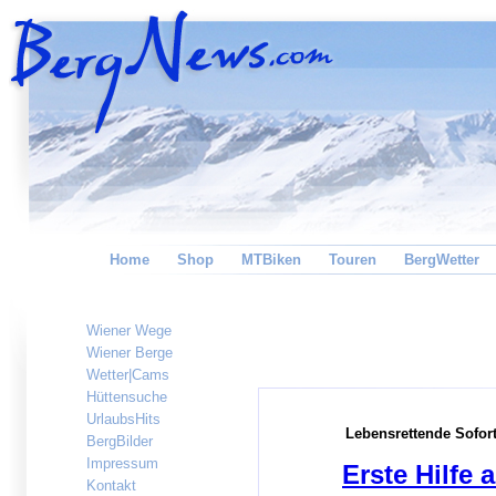
Home
Shop
MTBiken
Touren
BergWetter
Wiener Wege
Wiener Berge
Wetter|Cams
Hüttensuche
UrlaubsHits
Lebensrettende Sofo
BergBilder
Impressum
Erste Hilfe 
Kontakt