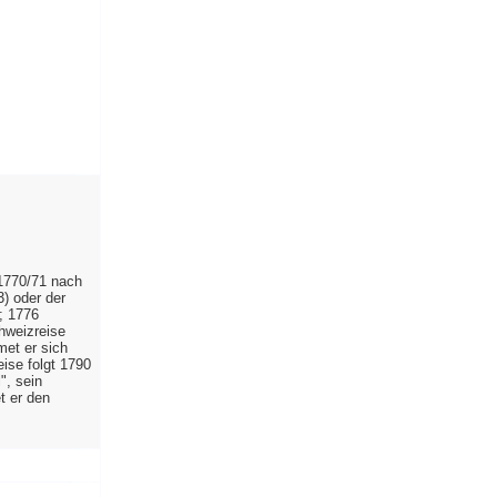
1770/71 nach
3) oder der
; 1776
hweizreise
met er sich
ise folgt 1790
", sein
t er den