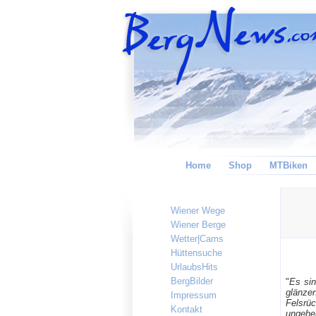
Home
Shop
MTBiken
Wiener Wege
Wiener Berge
Wetter|Cams
Hüttensuche
UrlaubsHits
BergBilder
"
Es sin
glänze
Impressum
Felsrü
Kontakt
ungehe