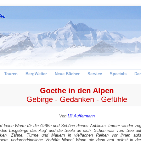
Touren
BergWetter
Neue Bücher
Service
Specials
Da
Goethe in den Alpen
Gebirge - Gedanken - Gefühle
Von
Uli Auffermann
d keine Worte für die Größe und Schöne dieses Anblicks. Immer wieder zog
nden Eisgebirge das Aug’ und die Seele an sich. Schon was vom See auf
cken, Zähne, Türme und Mauern in vielfachen Reihen vor ihnen aufst
uere, undurchdringliche Vorhöfe bilden! Wann sie dann erst selbst in de