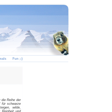
mals
Fun ;-)
 die Reihe der
 für schwarze
eigen, wilde,
r Reinheit und