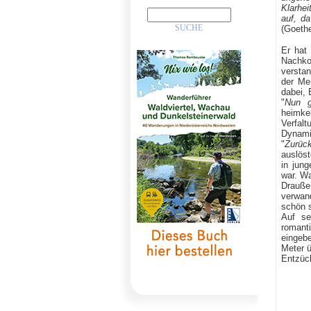
Klarhei
auf, d
(Goeth
Er hat 
Nachko
verstan
der Me
dabei, 
"
Nun g
heimke
Verfal
Dynami
"
Zurüc
auslöst
in jun
war. Wa
Drauße
verwan
schön s
Auf se
romant
eingeb
Meter ü
Entzüc