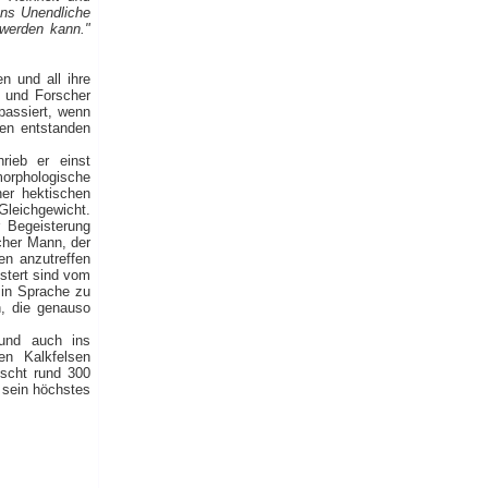
 ans Unendliche
werden kann."
n und all ihre
 und Forscher
passiert, wenn
zen entstanden
hrieb er einst
morphologische
ner hektischen
Gleichgewicht.
 Begeisterung
icher Mann, der
en anzutreffen
istert sind vom
 in Sprache zu
, die genauso
 und auch ins
en Kalkfelsen
ischt rund 300
e sein höchstes