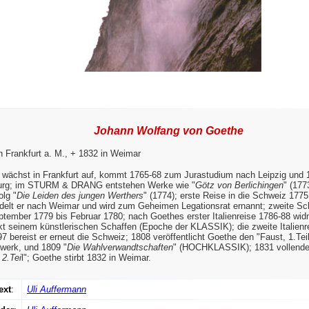
Johann Wolfang von Goethe
n Frankfurt a. M., + 1832 in Weimar
 wächst in Frankfurt auf, kommt 1765-68 zum Jurastudium nach Leipzig und 
urg; im STURM & DRANG entstehen Werke wie "
Götz von Berlichingen
" (177
olg "
Die Leiden des jungen Werthers
" (1774); erste Reise in die Schweiz 1775
delt er nach Weimar und wird zum Geheimen Legationsrat ernannt; zweite Sc
tember 1779 bis Februar 1780; nach Goethes erster Italienreise 1786-88 wid
kt seinem künstlerischen Schaffen (Epoche der KLASSIK); die zweite Italienre
7 bereist er erneut die Schweiz; 1808 veröffentlicht Goethe den "Faust, 1.Teil
werk, und 1809 "
Die Wahlverwandtschaften
" (HOCHKLASSIK); 1831 vollende
 2.Tei
l"; Goethe stirbt 1832 in Weimar.
ext
:
Uli Auffermann