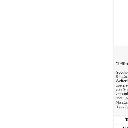
*1749 i
Goethe
Straßb
Welterf
übersie
von Sep
verstär
und 179
Meister
"
Faust,
T