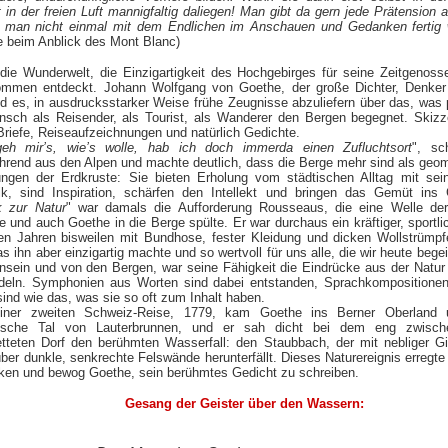
t in der freien Luft mannigfaltig daliegen! Man gibt da gern jede Prätension
a man nicht einmal mit dem Endlichen im Anschauen und Gedanken fertig 
e beim Anblick des Mont Blanc)
die Wunderwelt, die Einzigartigkeit des Hochgebirges für seine Zeitgenosse
mmen entdeckt. Johann Wolfgang von Goethe, der große Dichter, Denker
d es, in ausdrucksstarker Weise frühe Zeugnisse abzuliefern über das, was 
nsch als Reisender, als Tourist, als Wanderer den Bergen begegnet. Skiz
Briefe, Reiseaufzeichnungen und natürlich Gedichte.
eh mir’s, wie’s wolle, hab ich doch immerda einen Zufluchtsort
", sc
hrend aus den Alpen und machte deutlich, dass die Berge mehr sind als geo
tungen der Erdkruste: Sie bieten Erholung vom städtischen Alltag mit sei
k, sind Inspiration, schärfen den Intellekt und bringen das Gemüt ins 
k zur Natur
" war damals die Aufforderung Rousseaus, die eine Welle der
e und auch Goethe in die Berge spülte. Er war durchaus ein kräftiger, sportl
gen Jahren bisweilen mit Bundhose, fester Kleidung und dicken Wollstrümpf
s ihn aber einzigartig machte und so wertvoll für uns alle, die wir heute bege
nsein und von den Bergen, war seine Fähigkeit die Eindrücke aus der Natur
deln. Symphonien aus Worten sind dabei entstanden, Sprachkompositionen
ind wie das, was sie so oft zum Inhalt haben.
iner zweiten Schweiz-Reise, 1779, kam Goethe ins Berner Oberland
ische Tal von Lauterbrunnen, und er sah dicht bei dem eng zwisch
etteten Dorf den berühmten Wasserfall: den Staubbach, der mit nebliger G
ber dunkle, senkrechte Felswände herunterfällt. Dieses Naturereignis erregt
ken und bewog Goethe, sein berühmtes Gedicht zu schreiben.
Gesang der Geister über den Wassern: