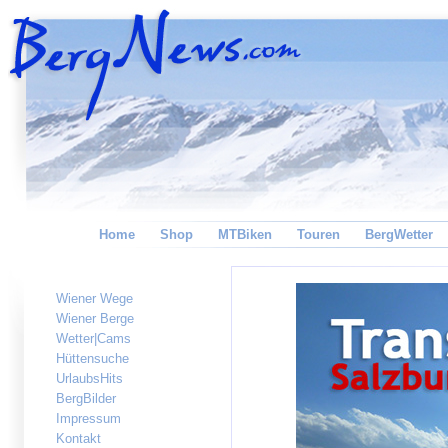
Home
Shop
MTBiken
Touren
BergWetter
Wiener Wege
Wiener Berge
Wetter|Cams
Hüttensuche
UrlaubsHits
BergBilder
Impressum
Kontakt