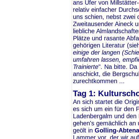
ans Ufer von Millstätte
relativ einfacher Durc
uns schien, nebst zwei 
Zweitausender Aineck 
liebliche Almlandschafte
Plätze und rasante Abfah
gehörigen Literatur (sie
einige der langen (Sch
umfahren lassen, empfie
Trainierte
". Na bitte. D
anschickt, die Bergsch
zurechtkommen ...
Tag 1: Kultursch
An sich startet die Orig
es sich um ein für den P
Ladenbergalm und den Hi
gehen's gemächlich an u
geölt in
Golling-Abten
Lammer vor, der wir a