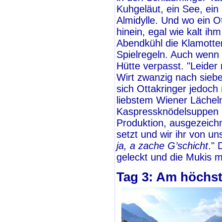
Kuhgeläut, ein See, ein
Almidylle. Und wo ein Ot
hinein, egal wie kalt ih
Abendkühl die Klamotten
Spielregeln. Auch wenn
Hütte verpasst. "Leider 
Wirt zwanzig nach sieb
sich Ottakringer jedoch
liebstem Wiener Lächel
Kaspressknödelsuppen u
Produktion, ausgezeichne
setzt und wir ihr von uns
ja, a zache G’schicht
."
geleckt und die Mukis mi
Tag 3: Am höchs