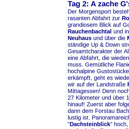
Tag 2: A zache G'
Der Morgensport besteh
rasanten Abfahrt zur
Ro
grandiosem Blick auf 
Rauchenbachtal
und in
Neuhaus
und über die
ständige Up & Down str
Gesamtcharakter der Alpe
eine Abfahrt, die wiede
muss. Gemütliche Flani
hochalpine Gustostücker
erkämpft, geht es wiede
wir auf der Landstraße
Mittagessen! Denn noch 
27 Kilometer und über 
hinauf! Zuerst aber fo
dann dem Forstau Bac
lustig ist. Panoramarei
"
Dachsteinblick
" hoch,