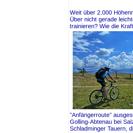
Weit über 2.000 Höhenm
Über nicht gerade leich
trainieren? Wie die Kra
"Anfängerroute" ausgesu
Golling-Abtenau bei Sal
Schladminger Tauern, d