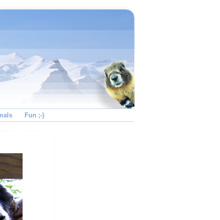
mals
Fun ;-)