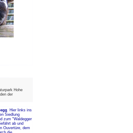
aturpark Hohe
oden der
degg
. Hier links ins
en Siedlung
nd zum "Waldegger
Gefährt ab und
ten Ouvertüre, dem
urch die