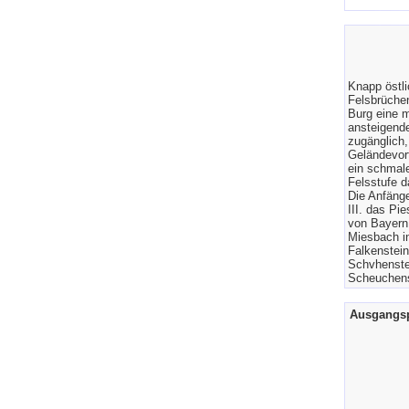
Knapp östli
Felsbrüche
Burg eine m
ansteigend
zugänglich,
Geländevort
ein schmale
Felsstufe d
Die Anfäng
III. das Pi
von Bayern
Miesbach in
Falkenstein
Schvhenstei
Scheuchenst
Ausgangs