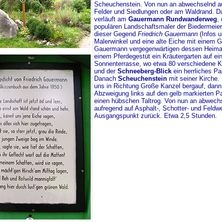
Scheuchenstein. Von nun an abwechselnd au
Felder und Siedlungen oder am Waldrand. Da
verläuft am
Gauermann Rundwanderweg
,
populären Landschaftsmaler der Biedermeier
dieser Gegend
Friedrich Gauermann
(Infos u
Malerwinkel und eine alte Eiche mit einem G
Gauermann vergegenwärtigen dessen Heimat
einem Pferdegestüt ein Kräutergarten auf ei
Sonnenterrasse, wo etwa 80 verschiedene K
und der
Schneeberg-Blick
ein herrliches Pa
Danach
Scheuchenstein
mit seiner Kirche.
uns in Richtung Große Kanzel bergauf, dann
Abzweigung links auf den gelb markierten 
einen hübschen Taltrog. Von nun an abwechs
aufregend auf Asphalt-, Schotter- und Feld
Ausgangspunkt zurück. Etwa 2,5 Stunden.