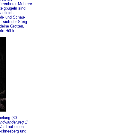
ürrenberg. Mehrere
teigbügeln sind
ielleicht
eh- und Schau-
 sich der Steig
leine Grotten,
efe Höhle.
belung (30
ndwanderweg 1
"
ald auf einen
Schneeberg und