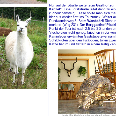
Nun auf der Straße weiter zum
Gasthof zur 
Kanzel"
. Eine Forststraße leitet dann zu e
(Scheuchenstein). Diese sollte man sich me
hier aus wieder flott ins Tal zurück. Weiter 
Rundwanderweg 3. Beim
Wanddörfl
Richtun
markiert (Weg 231). Der
Berggasthof Plack
Punkt der Tour ist nach 2,5 bis 3 Stunden er
Viechereien nicht genug, kriechen in der vo
Kaminfeuer erwärmten Gaststube zwei nami
Schildkröten über den Fußboden, tollen zwe
Katze herum und flattern in einem Käfig Zeb
In der Plackleshütte sollte am darauf achten, wohin