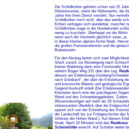
Die Schildkröten gehören schon seit 25 Jah
Hütteninventar, meint die Hüttenwirtin, die i
Jahre hier ihren Dienst versieht. Nur vermehr
Schildkröten noch nicht, aber das werde sc
Kröten vertragen sich wunderbar, mancher n
Schildkröten sogar in die Hundekisteln schlü
wenig zu kuscheln. Überhaupt sei die Wirtin 
wenn auch die Viecherln glücklich seien, ja,
in dieser kleinen alpinen Arche Noah. Hervo
die großen Panoramafenster und die geräuc
Bratwürsteln.
Für den Abstieg bieten sich zwei Möglichkei
Stück zurück zur Abzweigung nach Scheuche
kleiner Waldsteig dann eine Forststraße führ
weitem Bogen Weg 231 über den sog.
Rastk
diesem am Erlebnisweg Grünberg/Schneeber
nach Grünbach
", der über die Entstehung de
und kosmische Materie und geologische Eig
Gegend Auskunft erteilt (Der Erlebniswander
Kilometer durch eine der prächtigsten Gege
Wand und des Schneeberggebietes. Zudem b
Wissensdurstigen auf mehr als 20 Schautafe
interessanten Überblick über die Erdgeschic
spannt sich von der Entstehung des Kosmo
der Landschaft bis zur Frühgeschichte des
Umkreis der Hohen Wand.). Auf diesem Erle
hinab. Nach 20 Minuten sind das
Rastkreuz
Scheimhütte
erreicht. Auf Schotter weiter 