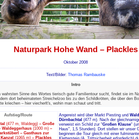
Naturpark Hohe Wand – Plackles
Oktober 2008
Text/Bilder:
Thomas Rambauske
Intro
 wahrsten Sinne des Wortes tierisch gute Familientour sucht, findet sie im N
em dort beheimateten Streichelzoo bis zu den Schildkröten, die über den B
te kriechen – hier viecherlt's, wohin man schaut und tritt.
Aufstieg/Route
Angereist wird über Markt Piesting und
Wal
Dürnbachtal
(477 m). Nach der gleichnamig
tal
(477 m, Waldegg)
– Große
verweist ein Schild zur "
Großen Klause
" (u
– Waldeggerhaus
(1000 m)
–
Haus", 1,5 Stunden). Dort stellen wir unser 
arkstüberl – Gasthaus zur
beginnen die Tour gleich mit einer fulminan
 Kanzel
(1065 m)
– Plackles
Klettersteig (A, Trittsicherheit erforderlich) d