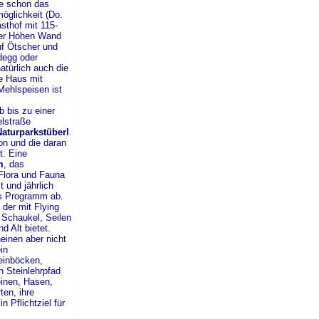
de schon das
öglichkeit (Do.
sthof mit 115-
 der Hohen Wand
auf Ötscher und
degg oder
türlich auch die
he Haus mit
ehlspeisen ist
b bis zu einer
elstraße
Naturparkstüberl
.
on und die daran
t. Eine
m
, das
 Flora und Fauna
 und jährlich
s Programm ab.
, der mit Flying
 Schaukel, Seilen
 Alt bietet.
inen aber nicht
in
einböcken,
 Steinlehrpfad
inen, Hasen,
ten, ihre
 Pflichtziel für