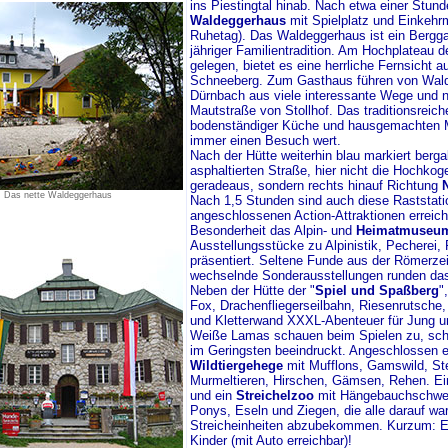
ins Piestingtal hinab. Nach etwa einer Stun
Waldeggerhaus
mit Spielplatz und Einkehrm
Ruhetag). Das Waldeggerhaus ist ein Bergga
jähriger Familientradition. Am Hochplateau
gelegen, bietet es eine herrliche Fernsicht 
Schneeberg. Zum Gasthaus führen von Wal
Dürnbach aus viele interessante Wege und na
Mautstraße von Stollhof. Das traditionsreic
bodenständiger Küche und hausgemachten M
immer einen Besuch wert.
Nach der Hütte weiterhin blau markiert berga
asphaltierten Straße, hier nicht die Hochkog
geradeaus, sondern rechts hinauf Richtung
Das nette Waldeggerhaus
Nach 1,5 Stunden sind auch diese Raststati
angeschlossenen Action-Attraktionen erreich
Besonderheit das Alpin- und
Heimatmuseu
Ausstellungsstücke zu Alpinistik, Pecherei,
präsentiert. Seltene Funde aus der Römerzeit
wechselnde Sonderausstellungen runden da
Neben der Hütte der "
Spiel und Spaßberg
"
Fox, Drachenfliegerseilbahn, Riesenrutsche,
und Kletterwand XXXL-Abenteuer für Jung und
Weiße Lamas schauen beim Spielen zu, sche
im Geringsten beeindruckt. Angeschlossen e
Wildtiergehege
mit Mufflons, Gamswild, St
Murmeltieren, Hirschen, Gämsen, Rehen. Ein
und ein
Streichelzoo
mit Hängebauchschwe
Ponys, Eseln und Ziegen, die alle darauf war
Streicheinheiten abzubekommen. Kurzum: Ein
Kinder (mit Auto erreichbar)!