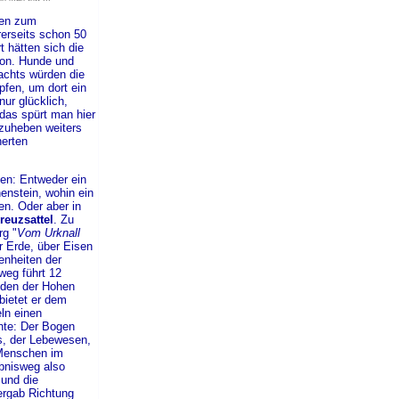
ren zum
hrerseits schon 50
t hätten sich die
hon. Hunde und
achts würden die
pfen, um dort ein
nur glücklich,
 das spürt man hier
rzuheben weiters
herten
ten: Entweder ein
nstein, wohin ein
en. Oder aber in
reuzsattel
. Zu
g "
Vom Urknall
r Erde, über Eisen
enheiten der
weg führt 12
nden der Hohen
ietet er dem
ln einen
hte: Der Bogen
s, der Lebewesen,
 Menschen im
bnisweg also
und die
bergab Richtung