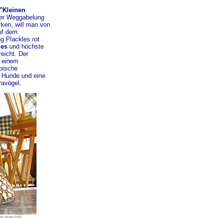
"Kleinen
iner Weggabelung
rken, will man von
auf dem
g Plackles rot
les
und höchste
reicht. Der
n einem
bische
i Hunde und eine
ravögel.
 man tritt ...