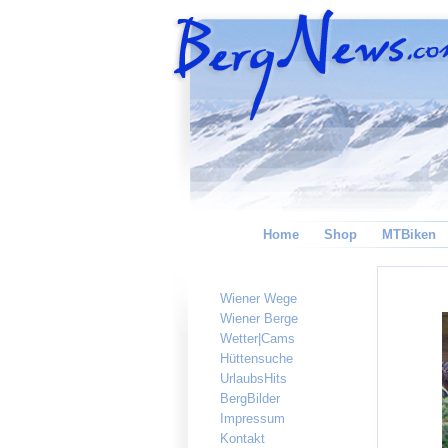
Home
Shop
MTBiken
Wiener Wege
Wiener Berge
Wetter|Cams
Hüttensuche
UrlaubsHits
BergBilder
Impressum
Kontakt