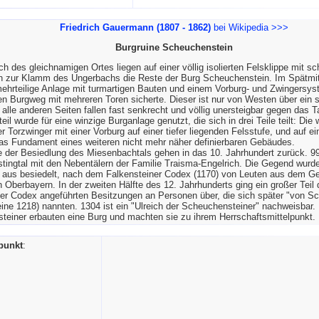
Friedrich Gauermann (1807 - 1862)
bei Wikipedia
>>>
Burgruine Scheuchenstein
ch des gleichnamigen Ortes liegen auf einer völlig isolierten Felsklippe mit sc
n zur Klamm des Ungerbachs die Reste der Burg Scheuchenstein. Im Spätmitt
ehrteilige Anlage mit turmartigen Bauten und einem Vorburg- und Zwingersyst
en Burgweg mit mehreren Toren sicherte. Dieser ist nur von Westen über ein
 alle anderen Seiten fallen fast senkrecht und völlig unersteigbar gegen das T
eil wurde für eine winzige Burganlage genutzt, die sich in drei Teile teilt: Die
r Torzwinger mit einer Vorburg auf einer tiefer liegenden Felsstufe, und auf e
as Fundament eines weiteren nicht mehr näher definierbaren Gebäudes.
e der Besiedlung des Miesenbachtals gehen in das 10. Jahrhundert zurück. 9
estingtal mit den Nebentälern der Familie Traisma-Engelrich. Die Gegend wurde
 aus besiedelt, nach dem Falkensteiner Codex (1170) von Leuten aus dem Ge
 Oberbayern. In der zweiten Hälfte des 12. Jahrhunderts ging ein großer Teil 
er Codex angeführten Besitzungen an Personen über, die sich später "von S
ne 1218) nannten. 1304 ist ein "Ulreich der Scheuchensteiner" nachweisbar.
einer erbauten eine Burg und machten sie zu ihrem Herrschaftsmittelpunkt.
punkt
: