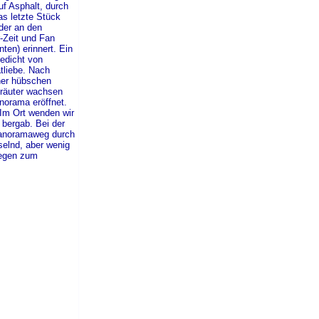
f Asphalt, durch
s letzte Stück
 der an
den
-Zeit und Fan
nten) erinnert.
Ein
edicht von
liebe. Nach
ner hübschen
räuter wachsen
norama eröffnet.
 Im Ort wenden wir
 bergab. Bei der
Panoramaweg durch
elnd, aber wenig
wegen zum