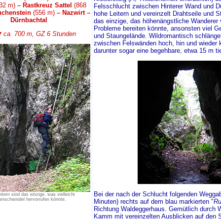
132 m)
– Rastkreuz Sattel
(868
Felsschlucht zwischen Hinterer Wand und D
chenstein
(556 m)
– Nazwirt –
hohe Leitern und vereinzelt Drahtseile und S
Dürnbachtal
das einzige, das höhenängstliche Wanderer v
Probleme bereiten könnte, ansonsten viel G
ca. 700 m, GZ 6 Stunden
und Staungelände. Wildromantisch schlängelt
zwischen Felswänden hoch, hin und wieder k
darunter sogar eine begehbare, etwa 15 m ti
Bei der nach der Schlucht folgenden Wegga
itern sind das einzige, was vielleicht
nschwindel hervorrufen könnte.
Minuten) rechts auf dem blau markierten "
Ru
Richtung Waldeggerhaus. Gemütlich durch W
Kamm mit vereinzelten Ausblicken auf den 