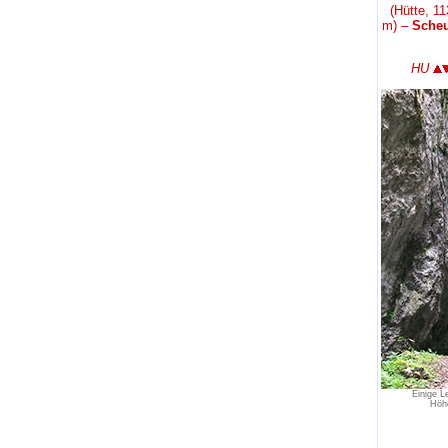
(Hütte, 1
m) –
Scheu
HU
Einige Le
Höhe