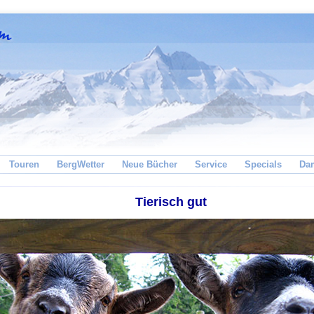
Touren
BergWetter
Neue Bücher
Service
Specials
Da
Tierisch gut