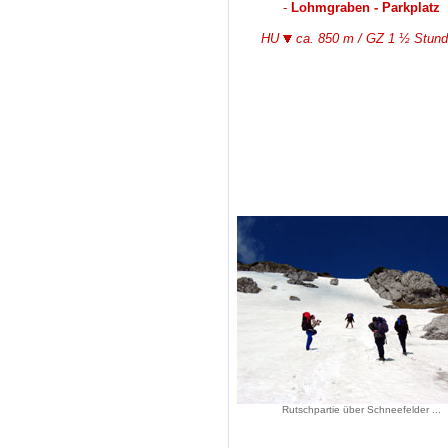
-
Lohmgraben - Parkplatz
HU
ca. 850 m / GZ 1 ½ Stun
Rutschpartie über Schneefelder ...