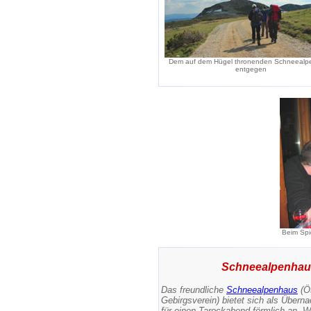
Dem auf dem Hügel thronenden Schneealp
entgegen
Beim Spie
Schneealpenhau
Das freundliche
Schneealpenhaus
(Ös
Gebirgsverein) bietet sich als Übern
für einen Tarockabend förmlich an. 