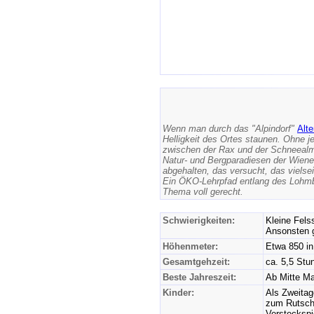
Wenn man durch das "Alpindorf"
Alt
Helligkeit des Ortes staunen. Ohne j
zwischen der Rax und der Schneealm
Natur- und Bergparadiesen der Wiene
abgehalten, das versucht, das viels
Ein ÖKO-Lehrpfad entlang des Lohmb
Thema voll gerecht.
Schwierigkeiten:
Kleine Felss
Ansonsten g
Höhenmeter:
Etwa 850 in
Gesamtgehzeit:
ca. 5,5 Stu
Beste Jahreszeit:
Ab Mitte Ma
Kinder:
Als Zweitag
zum Rutsche
Versteckspie