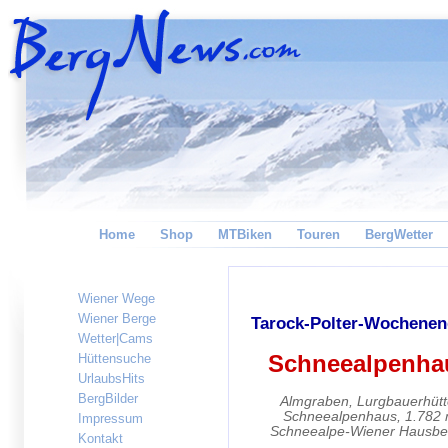
Home
Shop
MTBiken
Touren
BergWetter
Wiener Wege
Wiener Berge
Tarock-Polter-Wochene
Wetter|Cams
Schneealpenha
Hüttensuche
UrlaubsHits
BergBilder
Almgraben, Lurgbauerhütt
Schneealpenhaus, 1.782
Impressum
Schneealpe-Wiener Hausbe
Kontakt