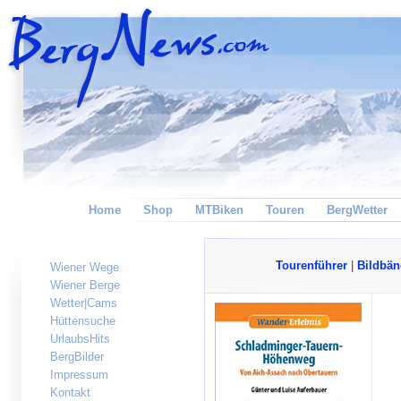
Home
Shop
MTBiken
Touren
BergWetter
Tourenführer
|
Bildbän
Wiener Wege
Wiener Berge
Wetter|Cams
Hüttensuche
UrlaubsHits
BergBilder
Impressum
Kontakt