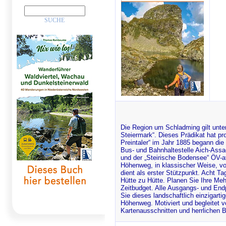
Die Region um Schladming gilt unte
Steiermark“. Dieses Prädikat hat pr
Preintaler“ im Jahr 1885 begann die
Bus- und Bahnhaltestelle Aich-Assac
und der „Steirische Bodensee“ ÖV-af
Höhenweg, in klassischer Weise, v
dient als erster Stützpunkt. Acht T
Hütte zu Hütte. Planen Sie Ihre Me
Zeitbudget. Alle Ausgangs- und Endp
Sie dieses landschaftlich einzigart
Höhenweg. Motiviert und begleitet 
Kartenausschnitten und herrlichen B