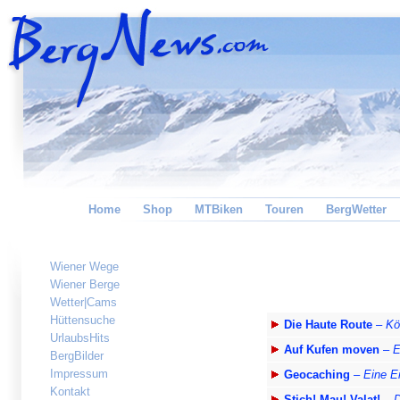
Home
Shop
MTBiken
Touren
BergWetter
Wiener Wege
Wiener Berge
Wetter|Cams
Hüttensuche
Die Haute Route
–
Kö
UrlaubsHits
Auf Kufen moven
–
E
BergBilder
Impressum
Geocaching
–
Eine E
Kontakt
Stich! Mau! Valat!
–
D