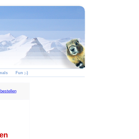
mals
Fun ;-)
bestellen
pen