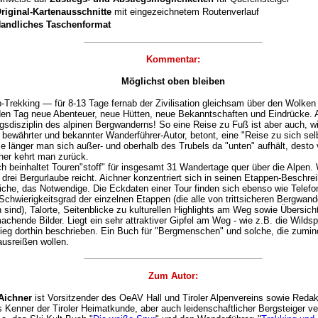
riginal-Kartenausschnitte
mit eingezeichnetem Routenverlauf
andliches Taschenformat
Kommentar:
Möglichst oben bleiben
-Trekking — für 8-13 Tage fernab der Zivilisation gleichsam über den Wolke
eden Tag neue Abenteuer, neue Hütten, neue Bekanntschaften und Eindrücke. A
gsdisziplin des alpinen Bergwanderns! So eine Reise zu Fuß ist aber auch, w
 bewährter und bekannter Wanderführer-Autor, betont, eine "Reise zu sich selb
e länger man sich außer- und oberhalb des Trubels da "unten" aufhält, desto 
ner kehrt man zurück.
 beinhaltet Touren"stoff" für insgesamt 31 Wandertage quer über die Alpen. 
 drei Bergurlaube reicht. Aichner konzentriert sich in seinen Etappen-Beschr
iche, das Notwendige. Die Eckdaten einer Tour finden sich ebenso wie Tele
Schwierigkeitsgrad der einzelnen Etappen (die alle von trittsicheren Bergwand
 sind), Talorte, Seitenblicke zu kulturellen Highlights am Weg sowie Übersich
chende Bilder. Liegt ein sehr attraktiver Gipfel am Weg - wie z.B. die Wildsp
ieg dorthin beschrieben. Ein Buch für "Bergmenschen" und solche, die zumind
usreißen wollen.
Zum Autor:
 Aichner
ist Vorsitzender des OeAV Hall und Tiroler Alpenvereins sowie Red
ls Kenner der Tiroler Heimatkunde, aber auch leidenschaftlicher Bergsteiger ver