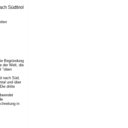
ach Südtirol
iten
 die Begründung
e der Welt, die
t "oben
rd nach Süd,
ntal und über
Die dritte
 beendet
de
chreitung in