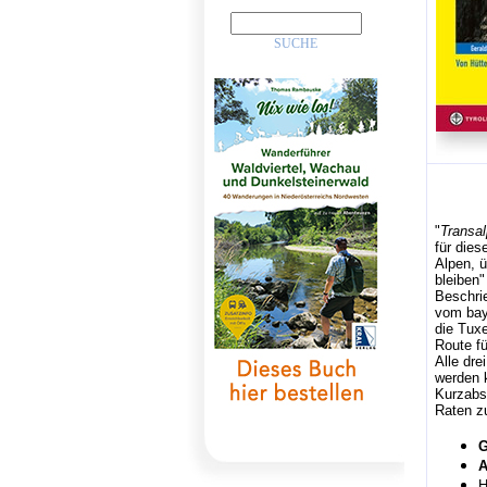
"
Transal
für dies
Alpen, 
bleiben"
Beschri
vom bayr
die Tuxe
Route fü
Alle dre
werden 
Kurzabs
Raten 
G
A
H