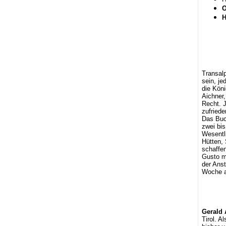
O
H
Transalp
sein, j
die Köni
Aichner,
Recht. J
zufriede
Das Buch
zwei bis
Wesentl
Hütten, 
schaffen
Gusto ma
der Anst
Woche a
Gerald
Tirol. A