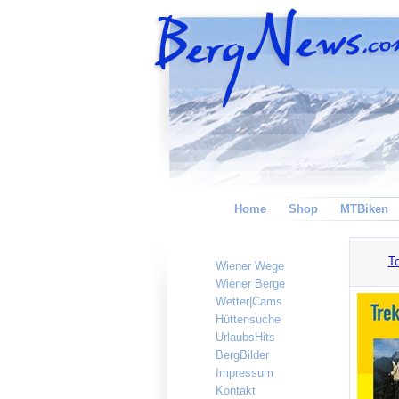
Home
Shop
MTBiken
To
Wiener Wege
Wiener Berge
Wetter|Cams
Hüttensuche
UrlaubsHits
BergBilder
Impressum
Kontakt