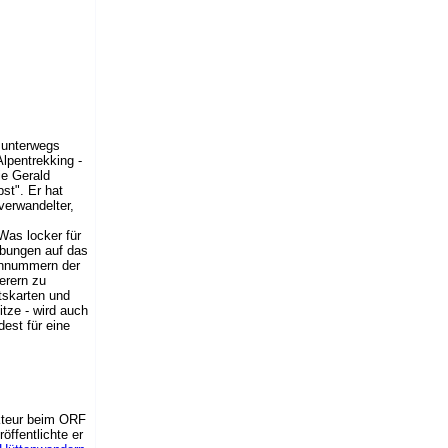
n unterwegs
lpentrekking -
ie Gerald
st". Er hat
verwandelter,
Was locker für
eibungen auf das
fonnummern der
erern zu
tskarten und
itze - wird auch
est für eine
akteur beim ORF
öffentlichte er