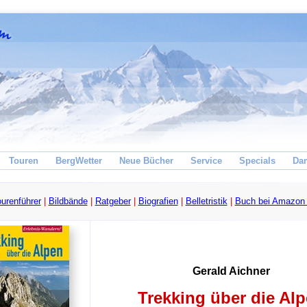
Touren
BergWetter
Neue Bücher
Service
Specials
Da
urenführer
|
Bildbände
|
Ratgeber
|
Biografien
|
Belletristik
|
Buch bei Amazon 
Gerald Aichner
Trekking über die Al