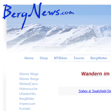
Home
Shop
MTBiken
Touren
BergWetter
Wiener Wege
Wiener Berge
Wetter|Cams
Hüttensuche
Sobes & Sealsfield-St
UrlaubsHits
BergBilder
Impressum
Kontakt