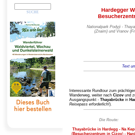
Hardegger W
Besucherzent
Nationalpark Podyji - Thay
(Znaim) und Vranov (Fr
Text un
Interessante Rundtour zum prächtige
Wanderweg, weiter nach
Cizov
und z
Ausgangspunkt -
Thayabrücke
in
Ha
Reisepass erforderlich!
).
Die Route:
Thayabrücke in Hardegg - Na Kep
(
Besucherzentrum in Cizov
)
- Har