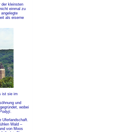
der kleinsten
 nicht einmal zu
. angelegte
it als eiserne
 ist sie im
rsöhnung und
 gegründet, wobei
Podyjí.
 Uferlandschaft.
kühlen Wald –
 und von Moos