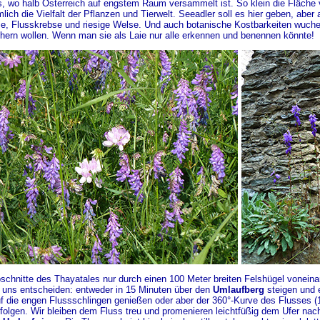
 wo halb Österreich auf engstem Raum versammelt ist. So klein die Fläche 
lich die Vielfalt der Pflanzen und Tierwelt. Seeadler soll es hier geben, aber 
e, Flusskrebse und riesige Welse. Und auch botanische Kostbarkeiten wucher
hern wollen. Wenn man sie als Laie nur alle erkennen und benennen könnte!
chnitte des Thayatales nur durch einen 100 Meter breiten Felshügel voneinan
 uns entscheiden: entweder in 15 Minuten über den
Umlaufberg
steigen und 
f die engen Flussschlingen genießen oder aber der 360°-Kurve des Flusses (
 folgen. Wir bleiben dem Fluss treu und promenieren leichtfüßig dem Ufer nach