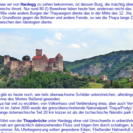
 was wir von
Hardegg
zu sehen bekommen, ist dessen Burg, die mächtig über 
reichs thront. Nur rund 80 (!) Bewohner leben heute hier, anderswo reicht das
 Wie viele andere Burgen der Thayaregion diente das in der Mitte des 12. Jhs
 Grundfeste gegen die Böhmen und andere Feinde, so wie die Thaya lange Ze
zwischen den Ideologien diente.
gibt es heute noch, wie teils überwachsene Schilder unterstreichen, allerdings
inne des Wortes fließend geworden.
ya hat viel zu erzählen, von Völkerhass und Verblendung etwa, aber auch Ve
rst im Jahre 2000 wurde der grenzüberschreitende Nationalpark Thaya/Podyjí
ange österreichische Teil 20 km kürzer ist als der tschechische Národní park 
führt von der
Thayabrücke
unter Hardegg ohne viel Umschweife in unberührte
 nah am gemächlich dahinziehenden Fluss und folgen ihm durch schattigen, 
Sommer. Als Uferbegrenzung selten gewordene Eiben, Fließender Hahnenfuß