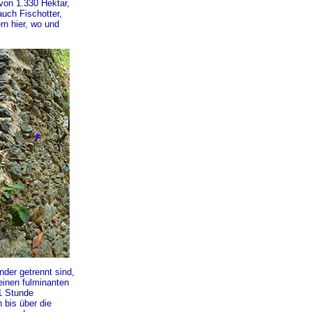
von 1.330 Hektar,
auch Fischotter,
n hier, wo und
der getrennt sind,
einen fulminanten
1 Stunde
 bis über die