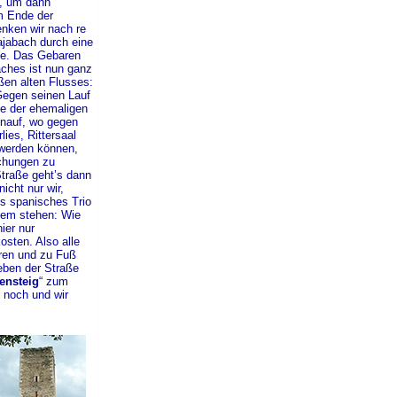
t, um dann
m Ende der
nken wir nach re
ajabach durch eine
ie. Das Gebaren
ches ist nun ganz
ßen alten Flusses:
. Gegen seinen Lauf
ne der ehemaligen
nauf, wo gegen
lies, Rittersaal
 werden können,
schungen zu
Straße geht’s dann
nicht nur wir,
s spanisches Trio
lem stehen: Wie
ier nur
osten. Also alle
eren und zu Fuß
eben der Straße
ensteig
“ zum
 noch und wir