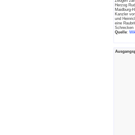
Zeugen zahl
Herzog Rudo
Maidburg-Ha
Kanzler von
und Heinric
eine Raubri
Schrecken .
Quelle
:
Wik
Ausgangs