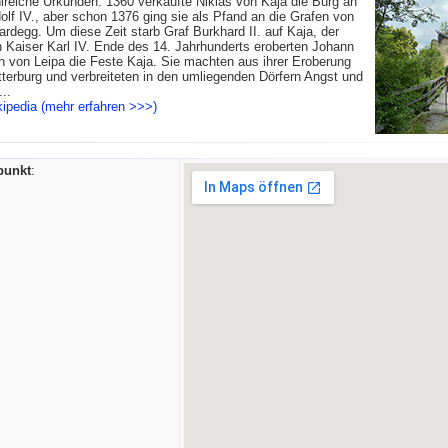
reiche Urkunden. 1360 verkaufte Niklas von Kaja die Burg an
lf IV., aber schon 1376 ging sie als Pfand an die Grafen von
rdegg. Um diese Zeit starb Graf Burkhard II. auf Kaja, der
 Kaiser Karl IV. Ende des 14. Jahrhunderts eroberten Johann
h von Leipa die Feste Kaja. Sie machten aus ihrer Eroberung
tterburg und verbreiteten in den umliegenden Dörfern Angst und
..
ipedia (mehr erfahren >>>)
punkt
: