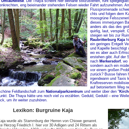
e
Umlaufwiese
. Die Thaya scheint hier beinahe stillzustehen, ruht spiegelglat
enkrechten, eng beieinander stehenden Felsen wieder Fahrt aufzunehmen. A
Flusspromenade schwe
chts und folgen dem K
moosgrüne Felsszener
dieses immerjungen Ba
anders als das des gro
quirlig, laut, verspielt
steigen wir bis zur Rui
Raubritterburg
Kaja
hi
ein geringes Entgelt Ver
und Kapelle besichtigt
wo es aber auch Erfri
erstehen gibt. Auf der 
nach
Merkersdorf
, wo 
sondern auch ein müde
vor einem großen Prob
zurück? Busse fahren h
irgendwann und Taxis k
Kraftreserven mobilisi
auf betoniertem Weg n
, schöne Feldlandschaft zum
Nationalparkzentrum
und weiter über den "
Kirch
kt. Die Thaya hätte uns noch viel zu erzählen. Geduld, Geduld – eine Weile
ck, um ihr weiter zuzuhören.
Lexikon: Burgruine Kaja
Kaja wurde als Stammburg der Herren von Chiowe genannt.
te Herzog Friedrich I. hier vor 30 Adligen und 24 Rittern als