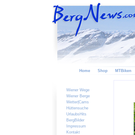
Home
Shop
MTBiken
Wiener Wege
Wiener Berge
Wetter|Cams
Hüttensuche
UrlaubsHits
BergBilder
Impressum
Kontakt