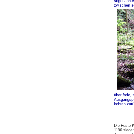
sogenannt
zwischen s
über freie
Ausgangspun
kehren zurü
Die Feste 
1196 siegel