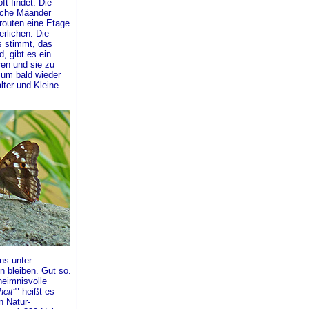
t findet. Die
eiche Mäander
routen eine Etage
erlichen. Die
es stimmt, das
, gibt es ein
ren und sie zu
 um bald wieder
ter und Kleine
ns unter
 bleiben. Gut so.
eheimnisvolle
heit
”" heißt es
n Natur-