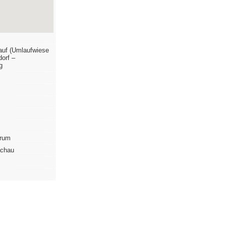
auf (Umlaufwiese
orf –
g
trum
achau