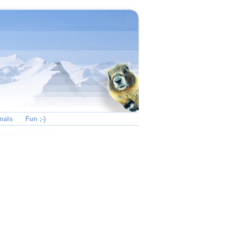
mals
Fun ;-)