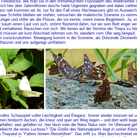
Felsblöcke, wie man sie in den immerfeuchten Flusstälern des Waldviertels of
ich hier über Jahrmillionen durchs harte Urgestein gegraben und dabei zahlr
anz nah kommen wir ihr, nur für den Fall eines Hochwassers gibt es Ausweich
 paar Schritte bleiben wir stehen, versuchen die malerische Szenerie zu verinn
uhiger und stiller als die Flüsse, die sie kenne, meint meine Begleiterin. Ja, 
 kaum einen Laut von sich, strömt flüsternd dahin, nur wo sein Bett enger wird
 verhaltenes Rauschen von sich. Wir lernen auf die Stimme der Thaya zu hö
ld müssen wir kurz Abschied nehmen von ihr, wandern vom Ufer weg bergauf,
 zurückzukehren. Bewegung kommt in die Szenerie, als Dutzende Zitronenfal
ftanzen und uns aufgeregt umflattern.
olles Schauspiel voller Leichtigkeit und Eleganz. Immer wieder müssen wir u
n hindurch ducken, die kreuz und quer am Weg liegen – und dort wohl liegen
 gefallen, was gefallen ist, hier lässt man die Natur Natur sein. Im Ufersand g
elleicht die eines Luchses? "
Die Größe des Nationalparks liegt in seiner Klein
Thayatal in "
Falters feinem Reiseführer"
. Das trifft zu. Man durchschreitet ei