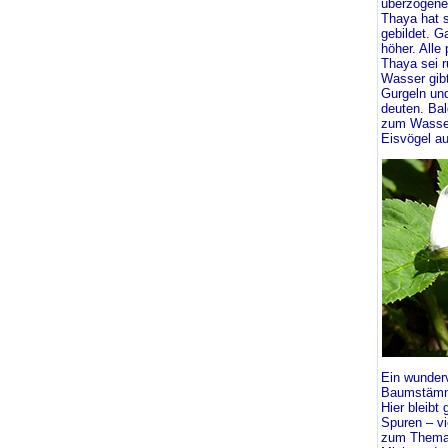
überzogene 
Thaya hat s
gebildet. G
höher. Alle
Thaya sei r
Wasser gibt
Gurgeln und
deuten. Ba
zum Wasser
Eisvögel au
Ein wunderv
Baumstämme
Hier bleibt
Spuren – vi
zum Thema 