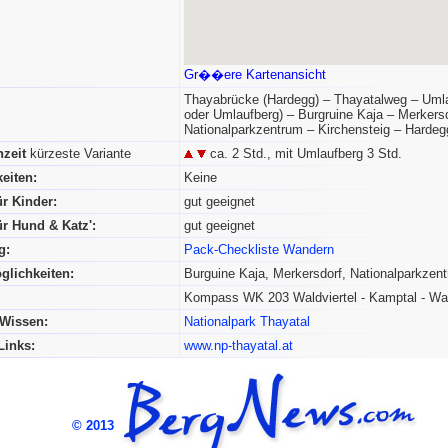
Gr��ere Kartenansicht
Thayabrücke (Hardegg) – Thayatalweg – Uml
oder Umlaufberg) – Burgruine Kaja – Merkersd
Nationalparkzentrum – Kirchensteig – Hardeg
zeit
kürzeste Variante
ca. 2 Std., mit Umlaufberg 3 Std.
eiten:
Keine
r Kinder:
gut geeignet
r Hund & Katz':
gut geeignet
g:
Pack-Checkliste Wandern
glichkeiten:
Burguine Kaja, Merkersdorf, Nationalparkzen
Kompass WK 203 Waldviertel - Kamptal - W
-Wissen:
Nationalpark Thayatal
Links:
www.np-thayatal.at
© 2013