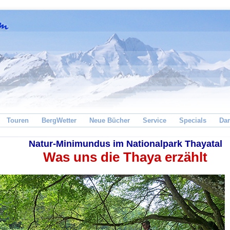
Touren
BergWetter
Neue Bücher
Service
Specials
Da
Natur-Minimundus im Nationalpark Thayatal
Was uns die Thaya erzählt