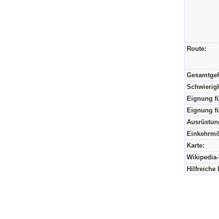
Route:
Gesamtgeh
Schwierigk
Eignung fü
Eignung fü
Ausrüstun
Einkehrmö
Karte:
Wikipedia
Hilfreiche 