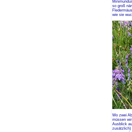
Minimundus,
so groß näm
Fledermäus
wie sie wuc
Wo zwei Abs
müssen wir
Ausblick au
zusätzlich)