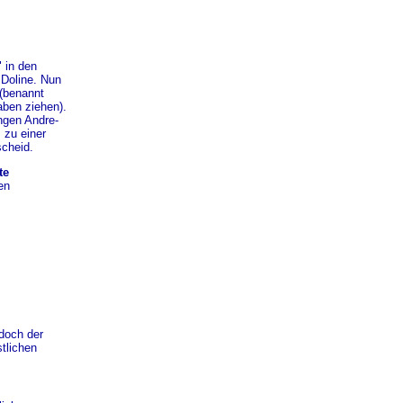
" in den
 Doline. Nun
 (benannt
aben ziehen).
ngen Andre-
 zu einer
cheid.
te
en
edoch der
stlichen