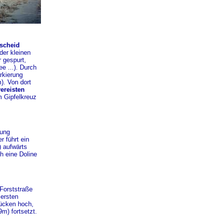
scheid
der kleinen
 gespurt,
e ...). Durch
rkierung
). Von dort
ereisten
m Gipfelkreuz
tung
r führt ein
 aufwärts
h eine Doline
Forststraße
 ersten
ücken hoch,
m) fortsetzt.