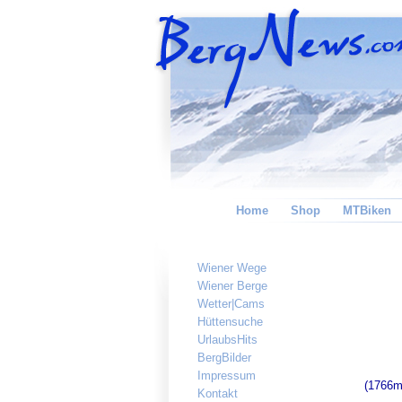
Home
Shop
MTBiken
Wiener Wege
Wiener Berge
Wetter|Cams
Hüttensuche
UrlaubsHits
BergBilder
Impressum
(1766m,
Kontakt