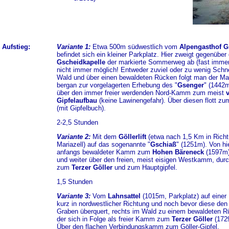
Aufstieg:
Variante 1:
Etwa 500m südwestlich vom
Alpengasthof G
befindet sich ein kleiner Parkplatz. Hier zweigt gegenüber 
Gscheidkapelle
der markierte Sommerweg ab (fast immer
nicht immer möglich! Entweder zuviel oder zu wenig Schne
Wald und über einen bewaldeten Rücken folgt man der Ma
bergan zur vorgelagerten Erhebung des "
Gsenger
" (1442m
über den immer freier werdenden Nord-Kamm zum meist
v
Gipfelaufbau
(keine Lawinengefahr). Über diesen flott zu
(mit Gipfelbuch).
2-2,5 Stunden
Variante 2:
Mit dem
Göllerlift
(etwa nach 1,5 Km in Rich
Mariazell) auf das sogenannte "
Gschiaß
" (1251m). Von hie
anfangs bewaldeter Kamm zum
Hohen Bäreneck
(1597m)
und weiter über den freien, meist eisigen Westkamm, durc
zum
Terzer Göller
und zum Hauptgipfel.
1,5 Stunden
Variante 3:
Vom
Lahnsattel
(1015m, Parkplatz) auf einer 
kurz in nordwestlicher Richtung und noch bevor diese den
Graben überquert, rechts im Wald zu einem bewaldeten R
der sich in Folge als freier Kamm zum
Terzer Göller
(1729
Über den flachen Verbindungskamm zum Göller-Gipfel.