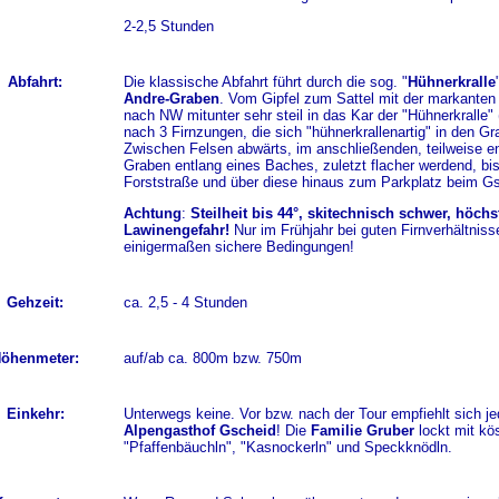
2-2,5 Stunden
Abfahrt:
Die klassische Abfahrt führt durch die sog. "
Hühnerkralle
Andre-Graben
. Vom Gipfel zum Sattel mit der markanten
nach NW mitunter sehr steil in das Kar der "Hühnerkralle"
nach 3 Firnzungen, die sich "hühnerkrallenartig" in den Gr
Zwischen Felsen abwärts, im anschließenden, teilweise e
Graben entlang eines Baches, zuletzt flacher werdend, bis
Forststraße und über diese hinaus zum Parkplatz beim Gs
Achtung
:
Steilheit bis 44°, skitechnisch schwer, höchs
Lawinengefahr!
Nur im Frühjahr bei guten Firnverhältniss
einigermaßen sichere Bedingungen!
Gehzeit:
ca. 2,5 - 4 Stunden
öhenmeter:
auf/ab ca. 800m bzw. 750m
Einkehr:
Unterwegs keine. Vor bzw. nach der Tour empfiehlt sich j
Alpengasthof Gscheid
! Die
Familie Gruber
lockt mit kö
"Pfaffenbäuchln", "Kasnockerln" und Speckknödln.