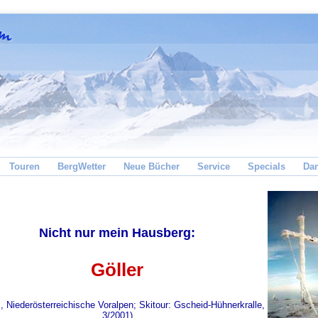
Touren
BergWetter
Neue Bücher
Service
Specials
Da
Nicht nur mein Hausberg:
Göller
 Niederösterreichische Voralpen; Skitour: Gscheid-Hühnerkralle,
3/2001)