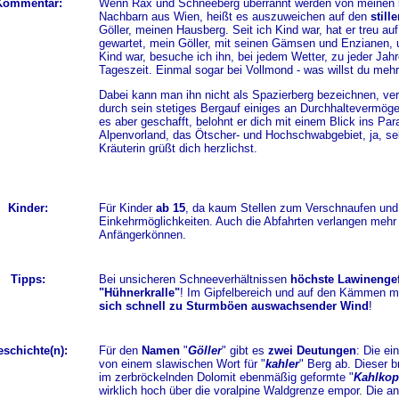
Kommentar:
Wenn Rax und Schneeberg überrannt werden von meinen 
Nachbarn aus Wien, heißt es auszuweichen auf den
still
Göller, meinen Hausberg. Seit ich Kind war, hat er treu au
gewartet, mein Göller, mit seinen Gämsen und Enzianen, u
Kind war, besuche ich ihn, bei jedem Wetter, zu jeder Jah
Tageszeit. Einmal sogar bei Vollmond - was willst du meh
Dabei kann man ihn nicht als Spazierberg bezeichnen, ver
durch sein stetiges Bergauf einiges an Durchhaltevermög
es aber geschafft, belohnt er dich mit einem Blick ins Para
Alpenvorland, das Ötscher- und Hochschwabgebiet, ja, sel
Kräuterin grüßt dich herzlichst.
Kinder:
Für Kinder
ab 15
, da kaum Stellen zum Verschnaufen und
Einkehrmöglichkeiten. Auch die Abfahrten verlangen mehr 
Anfängerkönnen.
Tipps:
Bei unsicheren Schneeverhältnissen
höchste
Lawinenge
"Hühnerkralle"
! Im Gipfelbereich und auf den Kämmen m
sich schnell zu Sturmböen auswachsender Wind
!
schichte(n):
Für den
Namen
"
Göller
" gibt es
zwei Deutungen
: Die ein
von einem slawischen Wort für "
kahler
" Berg ab. Dieser br
im zerbröckelnden Dolomit ebenmäßig geformte "
Kahlkop
wirklich hoch über die voralpine Waldgrenze empor. Die a