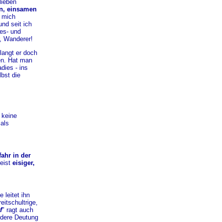
lieben
en, einsamen
f mich
nd seit ich
res- und
r, Wanderer!
langt er doch
en. Hat man
dies - ins
bst die
 keine
als
fahr
in der
eist
eisiger,
e leitet ihn
eitschultrige,
f
" ragt auch
ndere Deutung