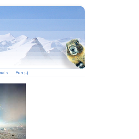
mals
Fun ;-)