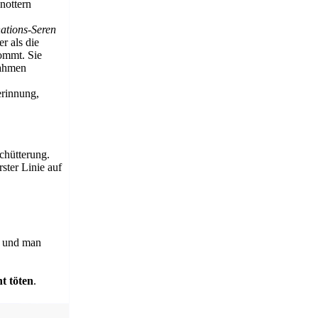
nottern
ations-Seren
r als die
ommt. Sie
nahmen
erinnung,
chütterung.
ster Linie auf
t und man
ht töten
.