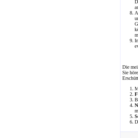
D
a
A
u
G
k
m
I
e
Die mei
Sie höre
Erschüt
M
F
B
N
m
S
D