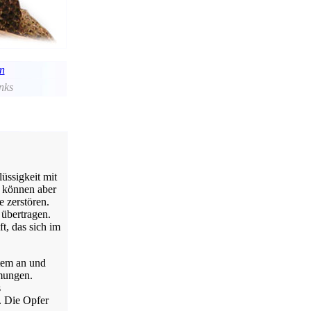
en
inks
lüssigkeit mit
 können aber
 zerstören.
 übertragen.
t, das sich im
stem an und
mungen.
s
. Die Opfer