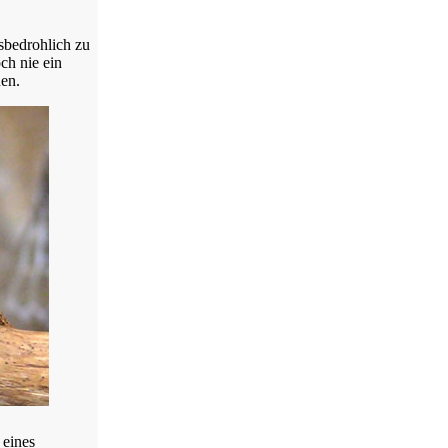
nsbedrohlich zu
ch nie ein
nen.
 eines