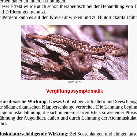
terben daher an inneren Blutungen.
ieser Effekt wurde auch schon therapeutisch bei der Behandlung von
nd Erfrierungen genutzt.
ußerdem kann es auf den Kreislauf wirken und zu Blutdruckabfall führ
Hornviper
Vergiftungssymptomatik
eurotoxische Wirkung
: Dieses Gift ist bei Giftnattern und Seeschlan
er südamerikanischen Klapperschlange verbreitet. Die Lähmung beginnt
ugenmuskellähmung, die sich in einem starren Blick sowie einer Ptosis,
ähmung der Augenlider, äußert und durch Lähmung der Atemmuskula
ührt.
uskulaturschädigende Wirkung
: Bei Seeschlangen und einigen aust