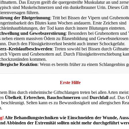
iftnattern. Das Enzym greift die quergestreifte Muskulatur an und zerset
ypisch sind Muskelschmerzen und ein dunkelbrauner Urin. Dieses Gift
ierenversagen führen.
törung der Blutgerinnung
: Tritt bei Bissen der Vipern und Grubenott
ngerinnbarkeit des Blutes kann Wochen andauern. Erste Zeichen sind
chleimhautblutungen, der Tod kann durch innere Blutungen eintreten.
chwellung und Gewebszerstörung
: Besonders bei Grubenottern und
s neben einem massiven Ödem zu Blasenbildung und Gewebsnekrose
ann. Durch den Flüssigkeitsverlust besteht auch immer Schockgefahr.
erz–Kreislaufbeschwerden
: Treten sowohl bei Bissen durch Giftnatte
urch Vipern und Grubenottern auf. Durch Flüssigkeitsverschiebung kan
chockzuständen kommen.
llergische Reaktion
: Wenn es bereits früher zu einem Schlangenbiss 
Erste Hilfe
nem Biss durch einheimische Giftschlangen treten bei allen Arten meist
den
Übelkeit
,
Erbrechen
,
Bauchschmerzen
und
Durchfall
auf. Das Op
s beschleunigt. Selten kann es zu Bewusstlosigkeit und allergischen Re
.
g!
Alte Behandlungstechniken wie Einschneiden der Wunde, Auss
und Abbinden der Extremität sollten nicht mehr durchgeführt wer