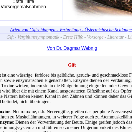
Erste Hilfe
Vorsorgemaßnahmen
Arten von Giftschlangen - Verbreitung - Österreichische Schlang
Gift - Vergiftunssymptomatik - Erste Hilfe - Vorsorge - Literatur - L
Von Dr. Dagmar Wabnig
Gift
 ist eine wässrige, farblose bis gelbliche, geruch- und geschmacklose F
en sowie enzymatischen Eigenschaften. Enzyme dienen der Verdauung,
s Toxine wirken, indem sie in die Blutgerinnung eingreifen oder Gewebe
t wird über die mit einem Kanal ausgestatteten Giftzähne auf das Opfer
ge Nattern haben keinen Kanal in den Zähnen und können daher das Gif
 befindet, nicht übertragen.
oxine
: Neurotoxine, d.h. Nervengifte, greifen das periphere Nervensy
ühren zu Muskellähmungen, in weiterer Folge auch zu Atemmuskelläh
nzyme
: Dienen der Vorverdauung der Beute. Einige greifen jedoch da
erinnungssystem an und führen so zu einer Ungerinnbarkeit des Blutes