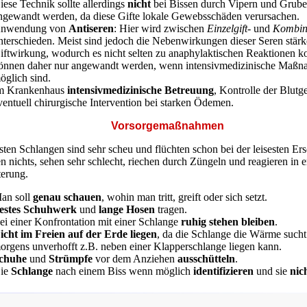
iese Technik sollte allerdings
nicht
bei Bissen durch Vipern und Grube
ngewandt werden, da diese Gifte lokale Gewebsschäden verursachen.
nwendung von
Antiseren
: Hier wird zwischen
Einzelgift-
und
Kombin
nterschieden. Meist sind jedoch die Nebenwirkungen dieser Seren stärke
iftwirkung, wodurch es nicht selten zu anaphylaktischen Reaktionen k
önnen daher nur angewandt werden, wenn intensivmedizinische Maß
öglich sind.
m Krankenhaus
intensivmedizinische Betreuung
, Kontrolle der Blutg
ventuell chirurgische Intervention bei starken Ödemen.
Vorsorgemaßnahmen
sten Schlangen sind sehr scheu und flüchten schon bei der leisesten Ers
n nichts, sehen sehr schlecht, riechen durch Züngeln und reagieren in er
terung.
an soll
genau schauen
, wohin man tritt, greift oder sich setzt.
estes Schuhwerk
und
lange Hosen
tragen.
ei einer Konfrontation mit einer Schlange
ruhig stehen bleiben
.
icht im Freien auf der Erde liegen
, da die Schlange die Wärme such
orgens unverhofft z.B. neben einer Klapperschlange liegen kann.
chuhe
und
Strümpfe
vor dem Anziehen
ausschütteln
.
ie
Schlange
nach einem Biss wenn möglich
identifizieren
und sie
nic