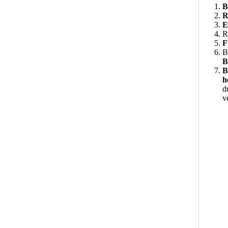
B
R
E
R
F
B
B
B
h
d
v