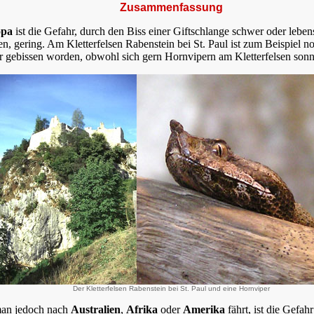
Zusammenfassung
opa
ist die Gefahr, durch den Biss einer Giftschlange schwer oder lebe
n, gering. Am Kletterfelsen Rabenstein bei St. Paul ist zum Beispiel no
er gebissen worden, obwohl sich gern Hornvipern am Kletterfelsen son
Der Kletterfelsen Rabenstein bei St. Paul und eine Hornviper
an jedoch nach
Australien
,
Afrika
oder
Amerika
fährt, ist die Gefahr