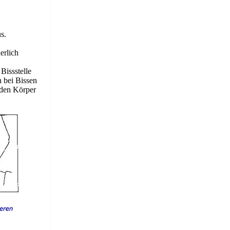
s.
erlich
Bissstelle
n bei Bissen
n den Körper