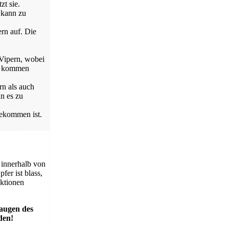
zt sie.
 kann zu
ern auf. Die
 Vipern, wobei
n kommen
rn als auch
n es zu
gekommen ist.
 innerhalb von
fer ist blass,
aktionen
augen des
den!