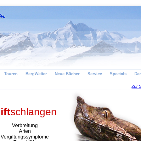
Touren
BergWetter
Neue Bücher
Service
Specials
Da
Zur S
ift
schlangen
Verbreitung
Arten
Vergiftungssymptome