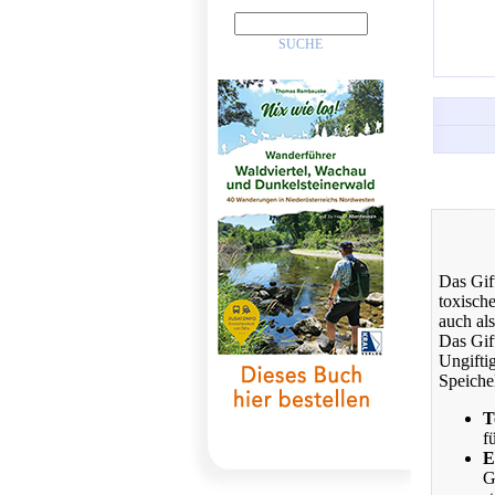
Das Gift
toxisch
auch al
Das Gif
Ungifti
Speichel
T
f
E
G