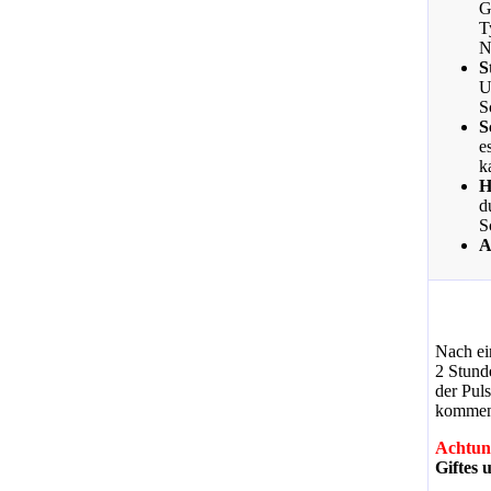
G
T
N
S
U
S
S
e
k
H
d
S
A
Nach ei
2 Stun
der Pul
kommen
Achtun
Giftes 