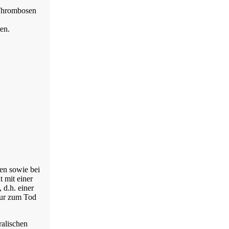
 Thrombosen
en.
gen sowie bei
 mit einer
 d.h. einer
tur zum Tod
ralischen