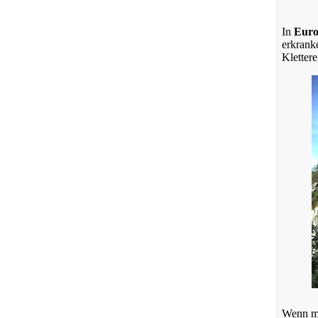
In
Eur
erkranke
Kletter
Wenn m