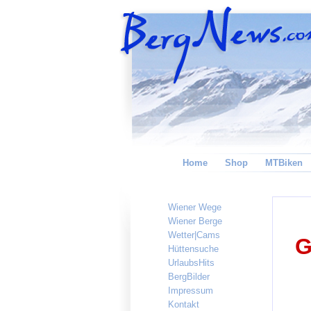
Home
Shop
MTBiken
Wiener Wege
Wiener Berge
Wetter|Cams
G
Hüttensuche
UrlaubsHits
BergBilder
Impressum
Kontakt