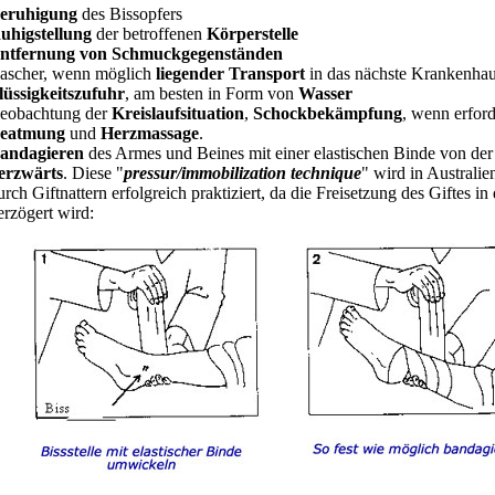
eruhigung
des Bissopfers
uhigstellung
der betroffenen
Körperstelle
ntfernung von Schmuckgegenständen
ascher, wenn möglich
liegender Transport
in das nächste Krankenhau
lüssigkeitszufuhr
, am besten in Form von
Wasser
eobachtung der
Kreislaufsituation
,
Schockbekämpfung
, wenn erford
eatmung
und
Herzmassage
.
andagieren
des Armes und Beines mit einer elastischen Binde von der 
erzwärts
. Diese "
pressur/immobilization technique
" wird in Australie
urch Giftnattern erfolgreich praktiziert, da die Freisetzung des Giftes i
erzögert wird: