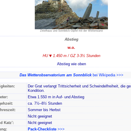
Zittelhaus und Sonnblick-Gipfel mit der Wetterwarte
Abstieg
w.o.
HU
1.450 m / GZ 3-3½ Stunden
Abstieg wie oben
Das Wetterobservatorium am Sonnblick
bei Wikipedia >>>
gkeiten:
Der Grat verlangt Trittsicherheit und Schwindelfreiheit, die 
Kondition.
ter:
Etwa 1.550 m in Auf- und Abstieg
ehzeit:
ca. 7
½–
8
½
Stunden
hreszeit:
Sommer bis Herbst
Nicht geeignet
d Katz':
Nicht geeignet
ung:
Pack-Checkliste
>>>