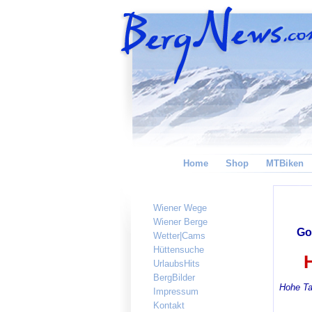
Home
Shop
MTBiken
Wiener Wege
Wiener Berge
Go
Wetter|Cams
Hüttensuche
UrlaubsHits
BergBilder
Hohe Ta
Impressum
Kontakt