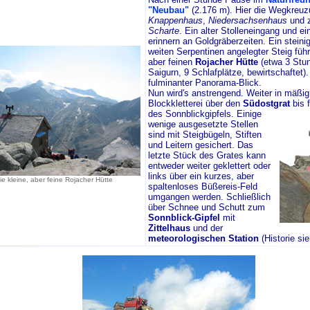
"Neubau"
(2.176 m). Hier die Wegkreu
Knappenhaus
,
Niedersachsenhaus
und 
Scharte
. Ein alter Stolleneingang und ei
erinnern an Goldgräberzeiten. Ein steinig
weiten Serpentinen angelegter Steig führ
aber feinen
Rojacher Hütte
(etwa 3 Stu
Saigurn, 9 Schlafplätze, bewirtschaftet)
fulminanter Panorama-Blick.
Nun wird's anstrengend. Weiter in mäßig
Blockkletterei über den
Südostgrat
bis f
des Sonnblickgipfels.
Einige
wenige ausgesetzte Stellen
sind mit Steigbügeln, Stiften
und Leitern gesichert. Das
letzte Stück des Grates kann
entweder weiter geklettert oder
links über ein kurzes, aber
ie kleine, aber feine Rojacher Hütte
spaltenloses Büßereis-Feld
umgangen werden. Schließlich
über Schnee und Schutt zum
Sonnblick-Gipfel
mit
Zittelhaus
und der
meteorologischen Station
(Historie si