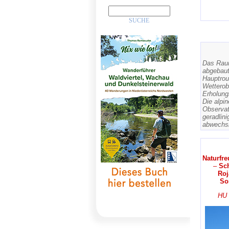
Das Raur
abgebaut
Hauptrou
Wetterob
Erholung
Die alpi
Observat
geradlini
abwechsl
Naturfr
–
Sc
Roj
So
HU