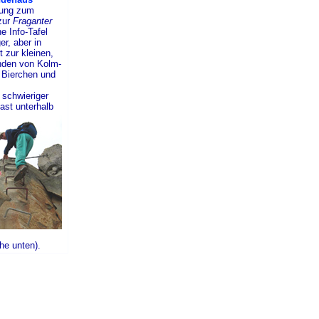
zung zum
zur
Fraganter
ne Info-Tafel
er, aber in
t zur kleinen,
nden von Kolm-
. Bierchen und
 schwieriger
ast unterhalb
ehe unten).