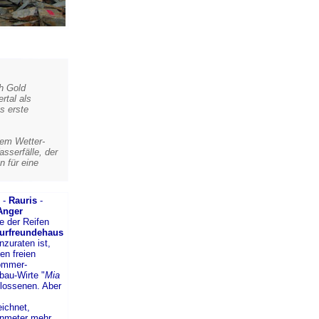
ch Gold
rtal als
s erste
nem Wetter-
sserfälle, der
n für eine
-
Rauris
-
Anger
e der Reifen
urfreundehaus
zuraten ist,
en freien
Sommer-
bau-Wirte "
Mia
chlossenen. Aber
ichnet,
enmeter mehr