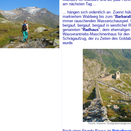
am nächsten Tag ...
... hängen sich ordentlich an. Zuerst hü
markiertem Waldweg bis zum "
Barbaraf
immer rauschenden Wasserschauspiel. 
bergauf, bergauf, bergauf in westlicher
genannten "
Radhaus
", dem ehemaligen
Wasserantriebs-Maschinenhaus für den 
Schrägaufzug, der zu Zeiten des Golda
wurde.
Reste früherer Goldgräbertätigkeit
Nach einer Stunde Pause im
Naturfreu