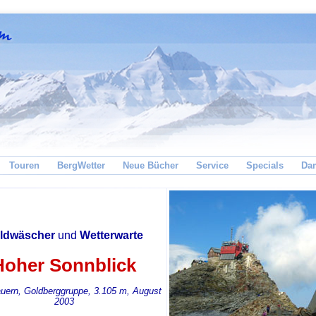
Touren
BergWetter
Neue Bücher
Service
Specials
Da
ldwäscher
und
Wetterwarte
Hoher Sonnblick
uern, Goldberggruppe, 3.105 m, August
2003