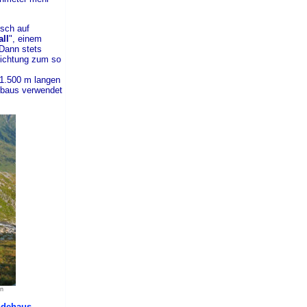
bsch auf
all
", einem
Dann stets
 Richtung zum so
1.500 m langen
bbaus verwendet
en
ndehaus