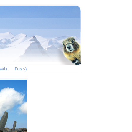
mals
Fun ;-)