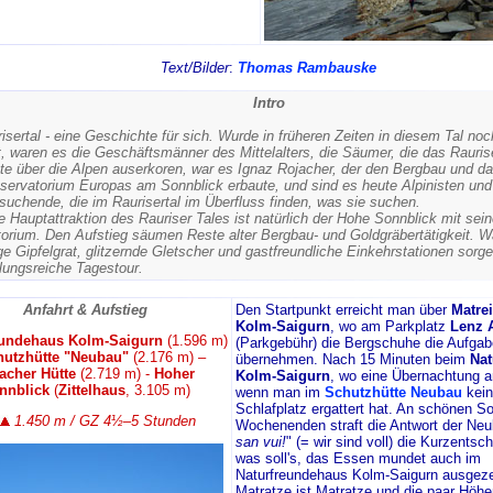
Text/
Bilder
:
Thomas Rambauske
Intro
isertal - eine Geschichte für sich. Wurde in früheren Zeiten in diesem Tal no
, waren es die Geschäftsmänner des Mittelalters, die Säumer, die das Raurise
te über die Alpen auserkoren, war es Ignaz Rojacher, der den Bergbau und da
servatorium Europas am Sonnblick erbaute, und sind es heute Alpinisten und
suchende, die im Raurisertal im Überfluss finden, was sie suchen.
ne Hauptattraktion des Rauriser Tales ist natürlich der Hohe Sonnblick mit sei
orium. Den Aufstieg säumen Reste alter Bergbau- und Goldgräbertätigkeit. Wa
ge Gipfelgrat, glitzernde Gletscher und gastfreundliche Einkehrstationen sorge
ungsreiche Tagestour.
Anfahrt & Aufstieg
Den Startpunkt erreicht man über
Matrei
Kolm-Saigurn
, wo am Parkplatz
Lenz 
eundehaus Kolm-Saigurn
(1.596 m)
(Parkgebühr) die Bergschuhe die Aufgab
hutzhütte "Neubau"
(2.176 m) –
übernehmen. Nach 15 Minuten beim
Nat
acher Hütte
(2.719 m) -
Hoher
Kolm-Saigurn
, wo eine Übernachtung an
nnblick
(
Zittelhaus
, 3.105 m)
wenn man im
Schutzhütte Neubau
kein
Schlafplatz ergattert hat. An schönen 
1.450 m / GZ 4½–5 Stunden
Wochenenden straft die Antwort der Neu
san vui!
" (= wir sind voll) die Kurzents
was soll's, das Essen mundet auch im
Naturfreundehaus Kolm-Saigurn ausgeze
Matratze ist Matratze und die paar Höh