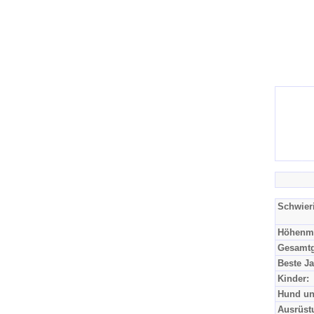
Schwieri
Höhenme
Gesamtg
Beste Ja
Kinder:
Hund un
Ausrüst