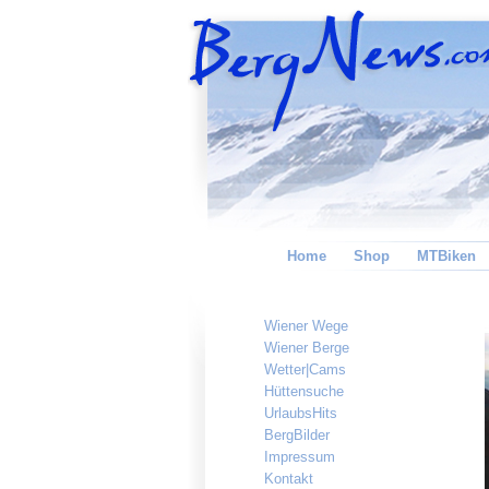
Home
Shop
MTBiken
Wiener Wege
Wiener Berge
Wetter|Cams
Hüttensuche
UrlaubsHits
BergBilder
Impressum
Kontakt