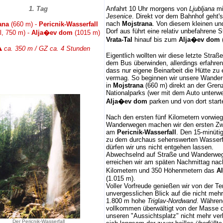
1. Tag
Anfahrt 10 Uhr morgens von
Ljubljana
mi
Jesenice
. Direkt vor dem Bahnhof geht's
nach
Mojstrana
. Von diesem kleinen un
ana
(660 m) -
Pericnik-Wasserfall
Dorf aus führt eine relativ unbefahrene 
l, 750 m) -
Alja
�
ev dom
(1015 m)
Vrata-Tal
hinauf bis zum
Alja�ev dom
ca. 350 m / GZ ca. 4 Stunden
Eigentlich wollten wir diese letzte Straß
dem Bus überwinden, allerdings erfahren 
dass nur eigene Beinarbeit die Hütte zu 
vermag. So beginnen wir unsere Wander
in
Mojstrana
(660 m) direkt an der Grenz
Nationalparks (wer mit dem Auto unterw
Alja�ev dom
parken und von dort start
Nach den ersten fünf Kilometern vorwie
Wanderwegen machen wir den ersten Z
am
Pericnik-Wasserfall
. Den 15-minüti
zu dem durchaus sehenswerten Wasserfa
dürfen wir uns nicht entgehen lassen.
Abwechselnd auf Straße und Wanderweg
erreichen wir am späten Nachmittag na
Kilometern und 350 Höhenmetern das
A
(1.015 m).
Voller Vorfreude genießen wir von der T
unvergesslichen Blick auf die nicht mehr
1.800 m hohe
Triglav-Nordwand
. Währen
vollkommen überwältigt von der Masse 
unseren "Aussichtsplatz" nicht mehr verl
Der Pericnik-Wasserfall