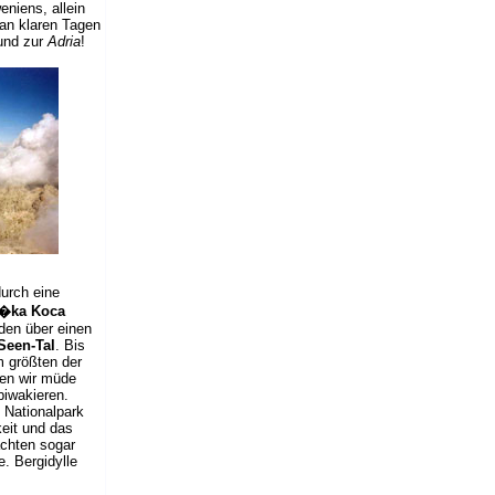
eniens, allein
an klaren Tagen
nd zur
Adria
!
durch eine
�ka Koca
üden über einen
Seen-Tal
. Bis
 größten der
tten wir müde
biwakieren.
 Nationalpark
eit und das
achten sogar
. Bergidylle