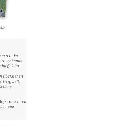
003
 Herzen der
, rauschende
chteffekten
n überziehen
e Bergwelt.
hiedene
Mojstrana ihren
das neue