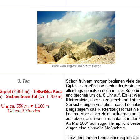
Blick vom Triglav-Haus zum Razor
3. Tag
Schon früh am morgen beginnen viele de
Gipfel - schließlich will jeder der Erste se
allerdings genießen noch in aller Ruhe u
Gipfel
(2.864 m) -
Tr�a�ka Koca
und brechen um ca. 8 Uhr auf. Es ist wie
m) -
Sieben-Seen-Tal
(ca. 1.700 m)
Klettersteig
, aber so zahlreich mit Tritt
Seilsicherungen versehen, dass bei hal
HU
ca. 550 m,
1.160 m
Bergsteigern das Klettersteigset fast ni
GZ ca. 9 Stunden
kommt. Aber einen Helm sollte man auf j
aufsetzen, auch wenn man damit in der Mi
Ab Mai 2004 soll sogar Helmpflicht best
Augen eine sinnvolle Maßnahme.
Trotz der starken Frequentierung lohnt si