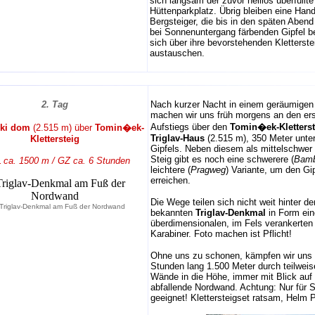
sich langsam der zuvor heillos überfüllte
Hüttenparkplatz. Übrig bleiben eine Hand
Bergsteiger, die bis in den späten Abend
bei Sonnenuntergang färbenden Gipfel 
sich über ihre bevorstehenden Kletterst
austauschen.
2. Tag
Nach kurzer Nacht in einem geräumige
machen wir uns früh morgens an den ers
Aufstiegs über den
Tomin�ek-Kletterst
ski dom
(2.515 m) über
Tomin�ek-
Triglav-Haus
(2.515 m), 350 Meter unte
Klettersteig
Gipfels. Neben diesem als mittelschwer 
Steig gibt es noch eine schwerere (
Bamb
ca. 1500 m / GZ ca. 6 Stunden
leichtere (
Pragweg
) Variante, um den Gi
erreichen.
Die Wege teilen sich nicht weit hinter d
Triglav-Denkmal am Fuß der Nordwand
bekannten
Triglav-Denkmal
in Form ei
überdimensionalen, im Fels verankerten
Karabiner. Foto machen ist Pflicht!
Ohne uns zu schonen, kämpfen wir uns
Stunden lang 1.500 Meter durch teilwei
Wände in die Höhe, immer mit Blick auf d
abfallende Nordwand. Achtung: Nur für S
geeignet! Klettersteigset ratsam, Helm Pf