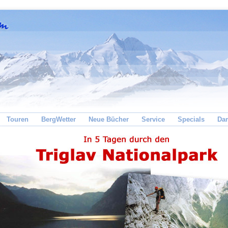
Touren
BergWetter
Neue Bücher
Service
Specials
Da