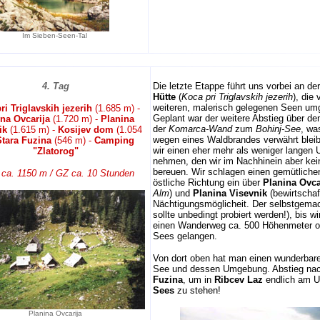
Im Sieben-Seen-Tal
4. Tag
Die letzte Etappe führt uns vorbei an de
Hütte
(
Koca pri Triglavskih jezerih
), die
weiteren, malerisch gelegenen Seen umg
ri Triglavskih jezerih
(1.685 m) -
Geplant war der weitere Abstieg über den
na Ovcarija
(1.720 m) -
Planina
der
Komarca-Wand
zum
Bohinj-See
, wa
ik
(1.615 m) -
Kosijev dom
(1.054
wegen eines Waldbrandes verwährt blei
Stara Fuzina
(546 m) -
Camping
wir einen eher mehr als weniger langen
"Zlatorog"
nehmen, den wir im Nachhinein aber kein
bereuen. Wir schlagen einen gemütliche
ca. 1150 m / GZ ca. 10 Stunden
östliche Richtung ein über
Planina Ovca
Alm
) und
Planina Visevnik
(bewirtschaf
Nächtigungsmöglicheit. Der selbstgemac
sollte unbedingt probiert werden!), bis wi
einen Wanderweg ca. 500 Höhenmeter o
Sees gelangen.
Von dort oben hat man einen wunderbare
See und dessen Umgebung. Abstieg na
Fuzina
, um in
Ribcev Laz
endlich am U
Sees
zu stehen!
Planina Ovcarija