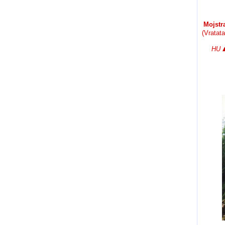
Mojstr
(Vratata
HU