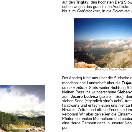
auf den
Triglav
, den höchsten Berg Slow
schon wegen des grandiosen Ausblicks, 
bis zum
Großglockner
, in die
Dolomiten
u
Blick vom Triglav-Gipfel
Der Abstieg führt uns über die Südseite 
mondähnliche Landschaft über die
Tr�a
(
koca
=
Hütte
). Stets weiter Richtung S
kleinen Pass ins wunderschöne
Sieben-
zum
Jezero Ledvica
(
jezero
= See), dem
sieben Seen (eigentlich sind's acht), tro
talabwärts und entschließen uns hier zu 
Hinweis: Zelten und offene Feuer sind im
verboten! Wir aber genießen die Einsamk
Pfeifen der vielen Murmeltiere und beob
eine Herde Gämsen ganz in unserer Nähe
pur!