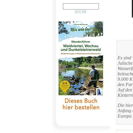
Es sind 
Julisch
Wasserf
beleuch
9.000 K
den Park
Auf den
Kletterr
Die hier
Anfang 
Europa z