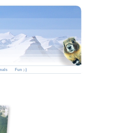
mals
Fun ;-)