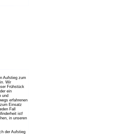
n Aufstieg zum
in. Wir
nser Frühstück
der ein
en und
bwegs erfahrenen
e zum Einsatz
eden Fall
nderheit ist!
ehen, in unseren
ch der Aufstieg