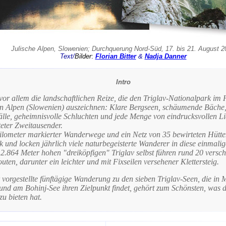
Julische Alpen, Slowenien; Durchquerung Nord-Süd, 17. bis 21. August 2
Text/
Bilder
:
Florian Bitter
&
Nadja Danner
Intro
vor allem die landschaftlichen Reize, die den Triglav-Nationalpark im
en Alpen (Slowenien) auszeichnen: Klare Bergseen, schäumende Bäche
älle, geheimnisvolle Schluchten und jede Menge von eindrucksvollen Li
teter Zweitausender.
ilometer markierter Wanderwege und ein Netz von 35 bewirteten Hütte
 und locken jährlich viele naturbegeisterte Wanderer in diese einmalig
 2.864 Meter hohen "dreiköpfigen" Triglav selbst führen rund 20 versc
outen, darunter ein leichter und mit Fixseilen versehener Klettersteig.
 vorgestellte fünftägige Wanderung zu den sieben Triglav-Seen, die in 
und am Bohinj-See ihren Zielpunkt findet, gehört zum Schönsten, was 
u bieten hat.