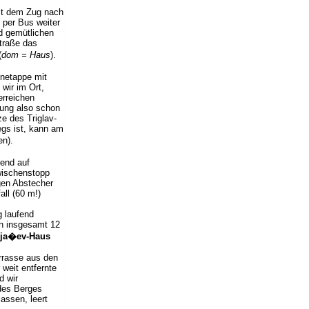
t dem Zug nach
 per Bus weiter
d gemütlichen
Straße das
(
dom = Haus
).
enetappe mit
wir im Ort,
erreichen
ung also schon
e des Triglav-
egs ist, kann am
en).
gend auf
wischenstopp
gen Abstecher
ll (60 m!)
 laufend
ch insgesamt 12
lja�ev-Haus
errasse aus den
 weit entfernte
d wir
des Berges
assen, leert