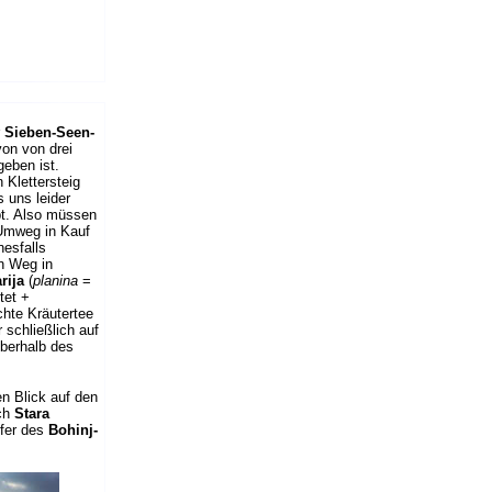
r
Sieben-Seen-
 von von drei
eben ist.
 Klettersteig
s uns leider
bt. Also müssen
 Umweg in Kauf
esfalls
n Weg in
rija
(
planina
=
tet +
hte Kräutertee
r schließlich auf
berhalb des
n Blick auf den
ch
Stara
fer des
Bohinj-