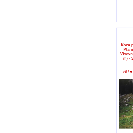
Koca p
Plani
Visevn
m) -
HU