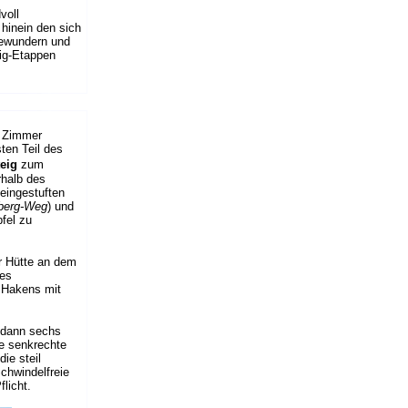
voll
 hinein den sich
bewundern und
eig-Etappen
n Zimmer
ten Teil des
eig
zum
rhalb des
eingestuften
erg-Weg
) und
pfel zu
er Hütte an dem
nes
 Hakens mit
 dann sechs
se senkrechte
ie steil
chwindelfreie
licht.