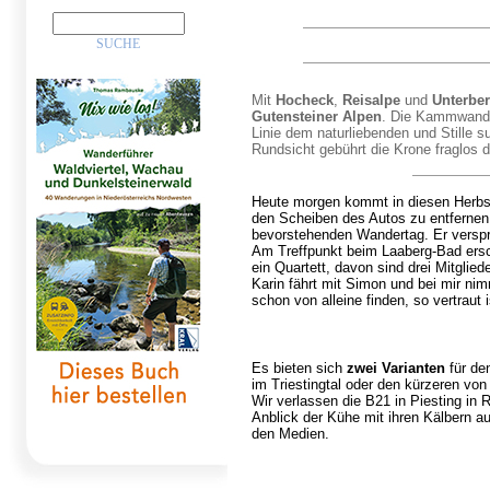
Mit
Hocheck
,
Reisalpe
und
Unterbe
Gutensteiner Alpen
. Die Kammwander
Linie dem naturliebenden und Stille
Rundsicht gebührt die Krone fraglos
Heute morgen kommt in diesen Herbs
den Scheiben des Autos zu entfernen
bevorstehenden Wandertag. Er verspr
Am Treffpunkt beim Laaberg-Bad ersch
ein Quartett, davon sind drei Mitglie
Karin fährt mit Simon und bei mir ni
schon von alleine finden, so vertraut 
Es bieten sich
zwei Varianten
für de
im Triestingtal oder den kürzeren vo
Wir verlassen die B21 in Piesting in 
Anblick der Kühe mit ihren Kälbern a
den Medien.