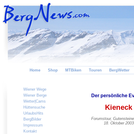
Home
Shop
MTBiken
Touren
BergWetter
Wiener Wege
Wiener Berge
Der persönliche E
Wetter|Cams
Kieneck
Hüttensuche
UrlaubsHits
Forumstour, Gutensteine
BergBilder
18. Oktober 2003
Impressum
Kontakt