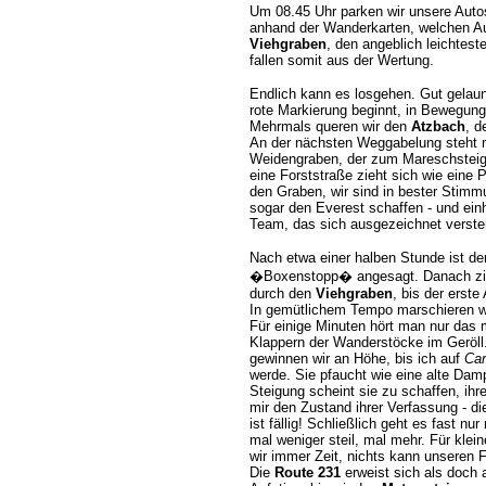
Um 08.45 Uhr parken wir unsere Aut
anhand der Wanderkarten, welchen Au
Viehgraben
, den angeblich leichtes
fallen somit aus der Wertung.
Endlich kann es losgehen. Gut gelau
rote Markierung beginnt, in Bewegun
Mehrmals queren wir den
Atzbach
, d
An der nächsten Weggabelung steht
Weidengraben, der zum Mareschsteig 
eine Forststraße zieht sich wie eine
den Graben, wir sind in bester Stimm
sogar den Everest schaffen - und einh
Team, das sich ausgezeichnet verste
Nach etwa einer halben Stunde ist der
�Boxenstopp� angesagt. Danach zie
durch den
Viehgraben
, bis der erste
In gemütlichem Tempo marschieren wi
Für einige Minuten hört man nur das 
Klappern der Wanderstöcke im Geröll.
gewinnen wir an Höhe, bis ich auf
Car
werde. Sie pfaucht wie eine alte Damp
Steigung scheint sie zu schaffen, ihr
mir den Zustand ihrer Verfassung - d
ist fällig! Schließlich geht es fast nu
mal weniger steil, mal mehr. Für kle
wir immer Zeit, nichts kann unseren F
Die
Route 231
erweist sich als doch