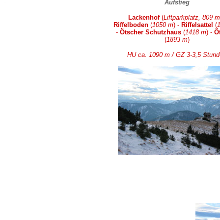
Aufstieg
Lackenhof
(
Liftparkplatz, 809 m
Riffelboden
(
1050 m
) -
Riffelsattel
(
-
Ötscher Schutzhaus
(
1418 m
) -
Ö
(
1893 m
)
HU ca. 1090 m / GZ 3-3,5 Stun