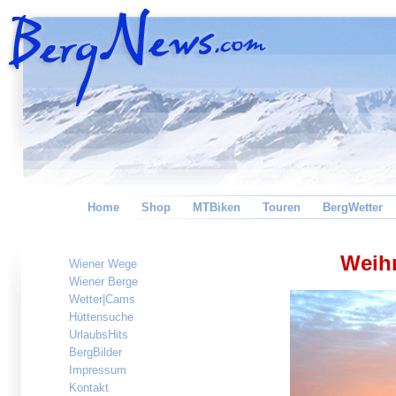
Home
Shop
MTBiken
Touren
BergWetter
Weih
Wiener Wege
Wiener Berge
Wetter|Cams
Hüttensuche
UrlaubsHits
BergBilder
Impressum
Kontakt