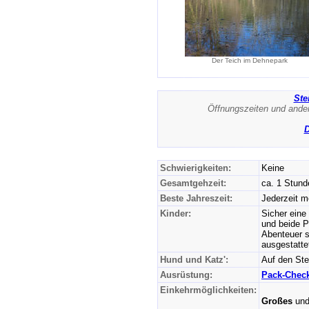
Der Teich im Dehnepark
Ste
Öffnungszeiten und ander
D
Schwierigkeiten:
Keine
Gesamtgehzeit:
ca. 1 Stund
Beste Jahreszeit:
Jederzeit m
Kinder:
Sicher eine
und beide P
Abenteuer s
ausgestatte
Hund und Katz':
Auf den Ste
Ausrüstung:
Pack-Check
Einkehrmöglichkeiten:
Großes
un